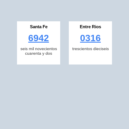
Santa Fe
Entre Rios
6942
0316
seis mil novecientos
trescientos dieciseis
cuarenta y dos