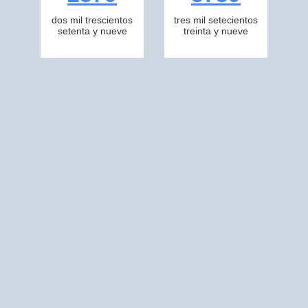
dos mil trescientos
tres mil setecientos
setenta y nueve
treinta y nueve