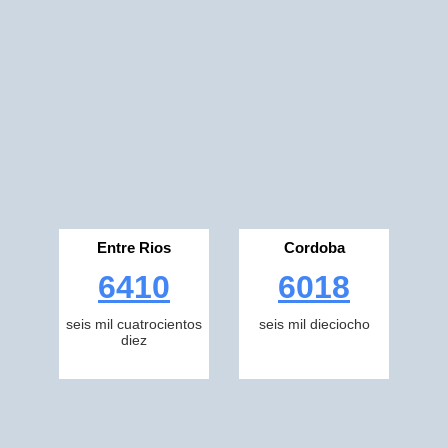
Entre Rios
Cordoba
6410
6018
seis mil cuatrocientos
seis mil dieciocho
diez