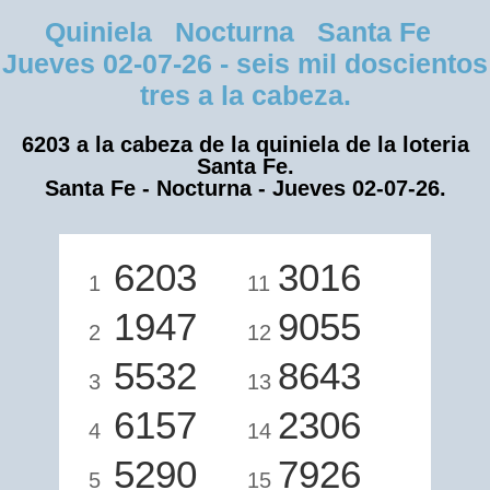
Quiniela Nocturna Santa Fe
Jueves 02-07-26 - seis mil doscientos
tres a la cabeza.
6203 a la cabeza de la quiniela de la loteria
Santa Fe.
Santa Fe - Nocturna - Jueves 02-07-26.
6203
3016
1
11
1947
9055
2
12
5532
8643
3
13
6157
2306
4
14
5290
7926
5
15