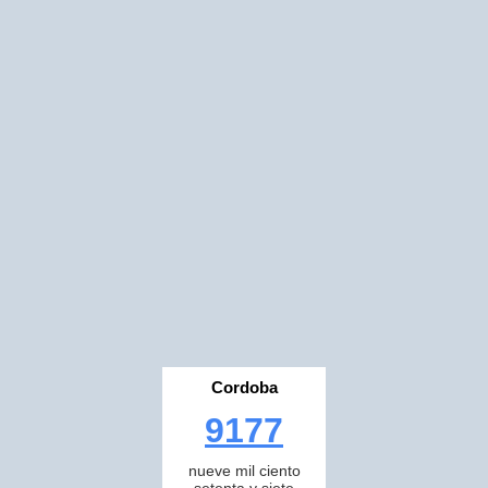
Cordoba
9177
nueve mil ciento