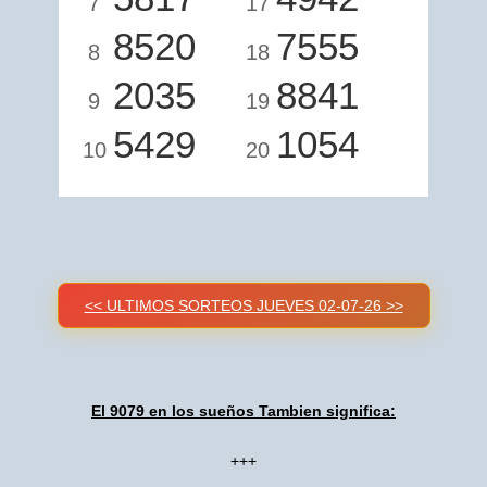
7
17
8520
7555
8
18
2035
8841
9
19
5429
1054
10
20
<< ULTIMOS SORTEOS JUEVES 02-07-26 >>
El 9079 en los sueños Tambien significa:
+++