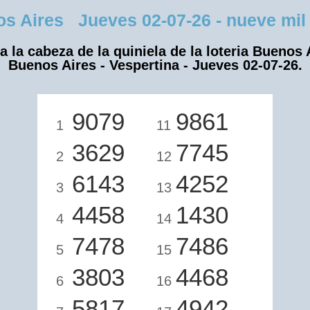
 Aires Jueves 02-07-26 - nueve mil s
a la cabeza de la quiniela de la loteria Buenos 
Buenos Aires - Vespertina - Jueves 02-07-26.
9079
9861
1
11
3629
7745
2
12
6143
4252
3
13
4458
1430
4
14
7478
7486
5
15
3803
4468
6
16
5817
4942