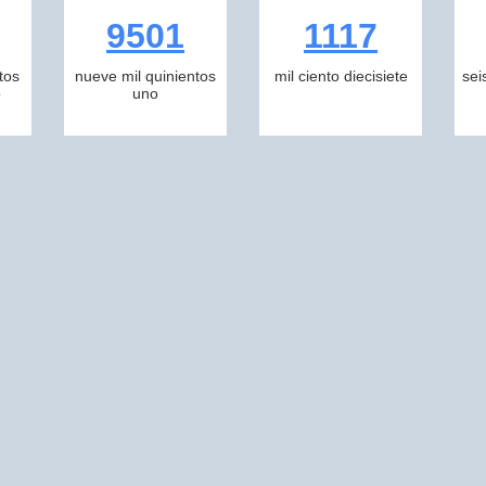
9501
1117
tos
nueve mil quinientos
mil ciento diecisiete
sei
o
uno