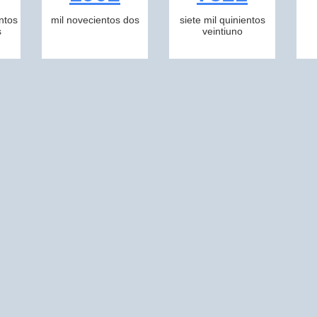
ntos
mil novecientos dos
siete mil quinientos
s
veintiuno