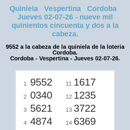
Quiniela Vespertina Cordoba
Jueves 02-07-26 - nueve mil
quinientos cincuenta y dos a la
cabeza.
9552 a la cabeza de la quiniela de la loteria
Cordoba.
Cordoba - Vespertina - Jueves 02-07-26.
9552
1617
1
11
0340
1235
2
12
5621
3722
3
13
4874
6369
4
14