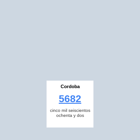
Cordoba
5682
cinco mil seiscientos
ochenta y dos