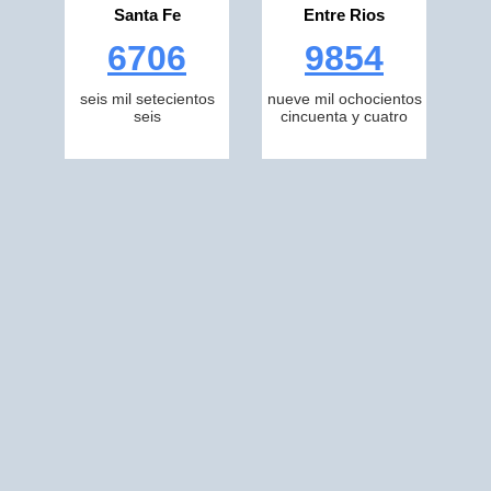
Santa Fe
Entre Rios
6706
9854
seis mil setecientos
nueve mil ochocientos
seis
cincuenta y cuatro