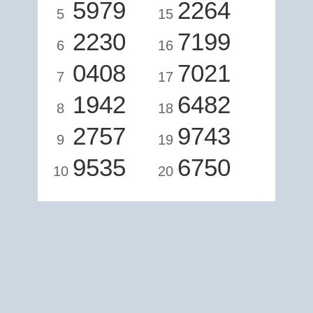
5979
2264
5
15
2230
7199
6
16
0408
7021
7
17
1942
6482
8
18
2757
9743
9
19
9535
6750
10
20