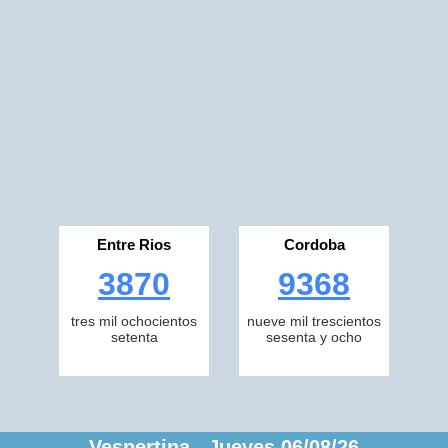
Entre Rios
Cordoba
3870
9368
tres mil ochocientos
nueve mil trescientos
setenta
sesenta y ocho
Vespertina Jueves 06/08/26