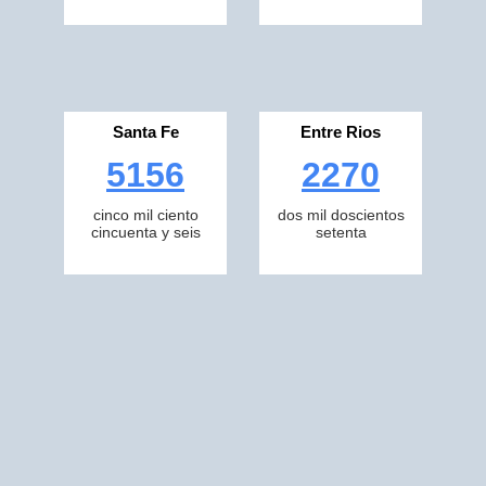
Santa Fe
Entre Rios
5156
2270
cinco mil ciento
dos mil doscientos
cincuenta y seis
setenta