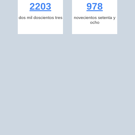
2203
978
dos mil doscientos tres
novecientos setenta y
ocho