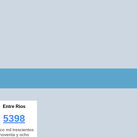
Entre Rios
5398
nco mil trescientos
noventa y ocho