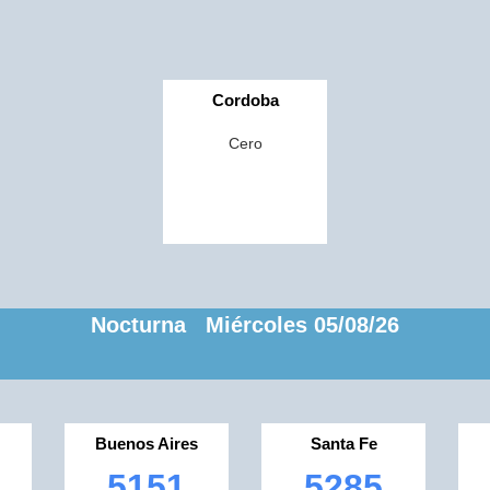
Cordoba
Cero
Nocturna Miércoles 05/08/26
Buenos Aires
Santa Fe
5151
5285