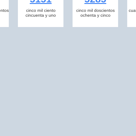
entos
cinco mil ciento
cinco mil doscientos
cua
cincuenta y uno
ochenta y cinco