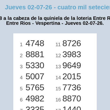
Jueves 02-07-26 - cuatro mil setecien
8 a la cabeza de la quiniela de la loteria Entre R
Entre Rios - Vespertina - Jueves 02-07-26.
4748
8726
1
11
8881
3983
2
12
5330
9649
3
13
5007
2015
4
14
5765
7736
5
15
4982
8870
6
16
3335
1440