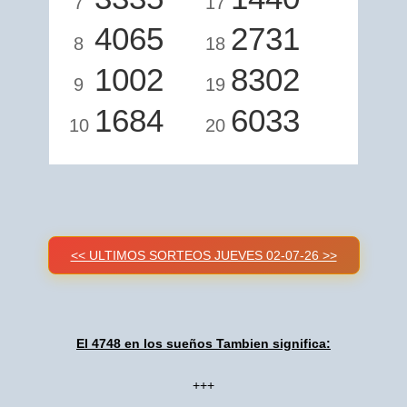
7
17
4065
2731
8
18
1002
8302
9
19
1684
6033
10
20
<< ULTIMOS SORTEOS JUEVES 02-07-26 >>
El 4748 en los sueños Tambien significa:
+++