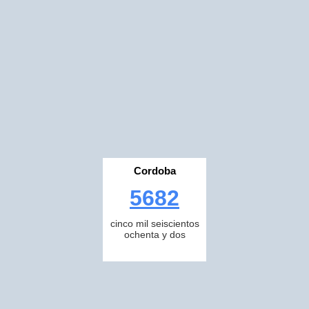
Cordoba
5682
cinco mil seiscientos
ochenta y dos