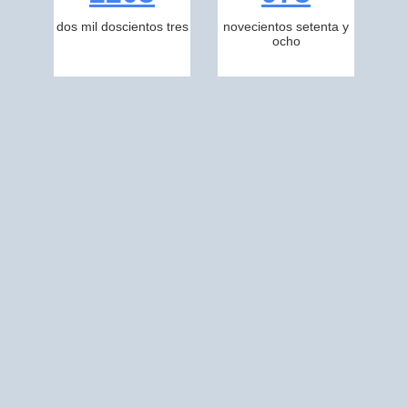
dos mil doscientos tres
novecientos setenta y
ocho