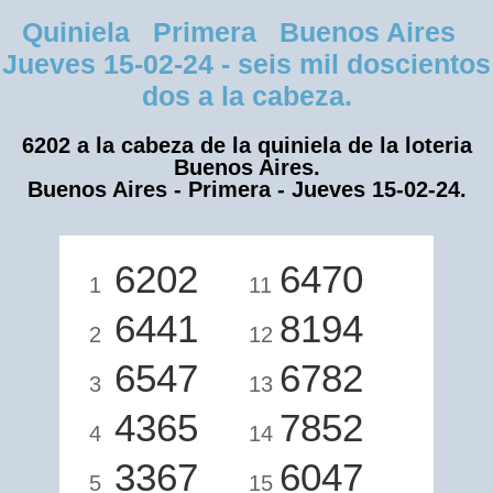
Quiniela Primera Buenos Aires
Jueves 15-02-24 - seis mil doscientos
dos a la cabeza.
6202 a la cabeza de la quiniela de la loteria
Buenos Aires.
Buenos Aires - Primera - Jueves 15-02-24.
6202
6470
1
11
6441
8194
2
12
6547
6782
3
13
4365
7852
4
14
3367
6047
5
15