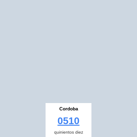
Cordoba
0510
quinientos diez