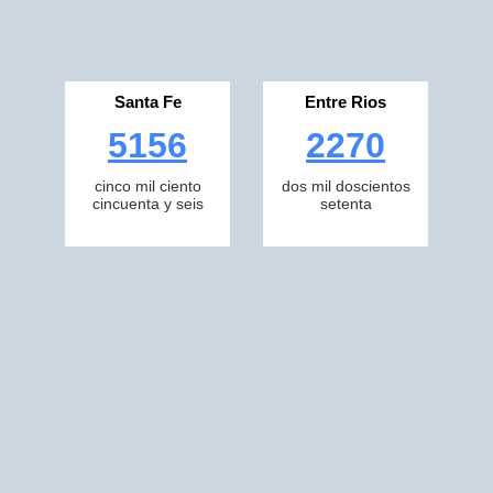
Santa Fe
Entre Rios
5156
2270
cinco mil ciento
dos mil doscientos
cincuenta y seis
setenta