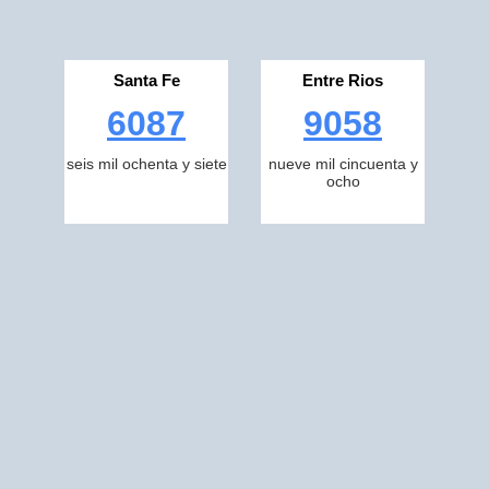
Santa Fe
Entre Rios
6087
9058
seis mil ochenta y siete
nueve mil cincuenta y
ocho