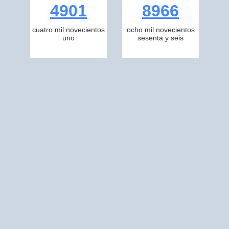
4901
8966
cuatro mil novecientos
ocho mil novecientos
uno
sesenta y seis