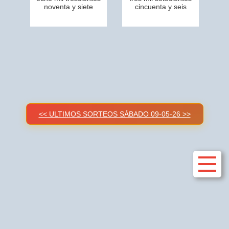
noventa y siete
cincuenta y seis
<< ULTIMOS SORTEOS SÁBADO 09-05-26 >>