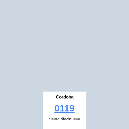
Cordoba
0119
ciento diecinueve