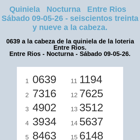
Quiniela Nocturna Entre Rios
Sábado 09-05-26 - seiscientos treinta
y nueve a la cabeza.
0639 a la cabeza de la quiniela de la loteria
Entre Rios.
Entre Rios - Nocturna - Sábado 09-05-26.
0639
1194
1
11
7316
7625
2
12
4902
3512
3
13
3934
5637
4
14
8463
6148
5
15