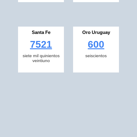
Santa Fe
Oro Uruguay
7521
600
siete mil quinientos
seiscientos
veintiuno