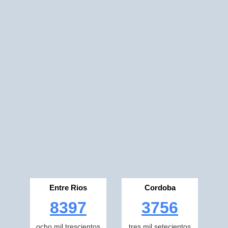
Entre Rios
Cordoba
8397
3756
ocho mil trescientos
tres mil setecientos