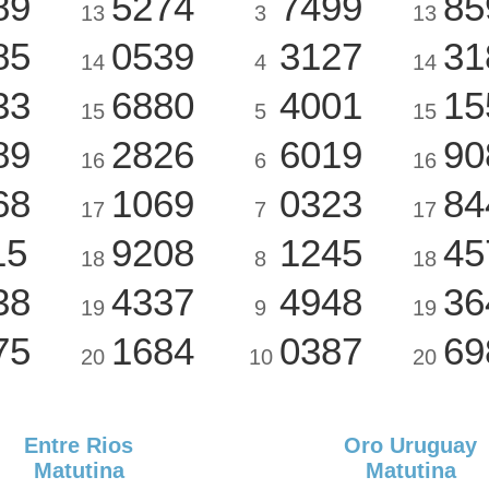
89
5274
7499
85
13
3
13
85
0539
3127
31
14
4
14
33
6880
4001
15
15
5
15
89
2826
6019
90
16
6
16
68
1069
0323
84
17
7
17
15
9208
1245
45
18
8
18
38
4337
4948
36
19
9
19
75
1684
0387
69
20
10
20
Entre Rios
Oro Uruguay
Matutina
Matutina