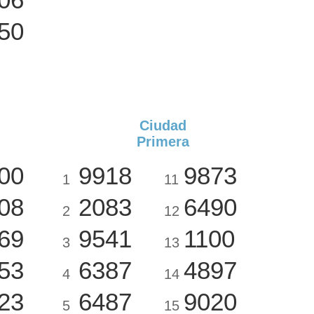
50
Ciudad
Primera
00
9918
9873
1
11
08
2083
6490
2
12
69
9541
1100
3
13
53
6387
4897
4
14
23
6487
9020
5
15