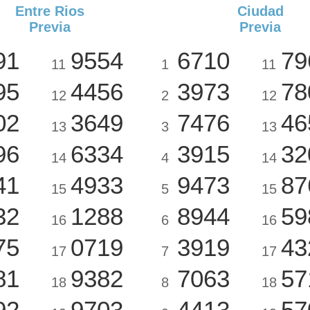
Entre Rios
Ciudad
Previa
Previa
91
9554
6710
79
11
1
11
95
4456
3973
78
12
2
12
02
3649
7476
46
13
3
13
96
6334
3915
32
14
4
14
41
4933
9473
87
15
5
15
32
1288
8944
59
16
6
16
75
0719
3919
43
17
7
17
81
9382
7063
57
18
8
18
92
9703
4413
57