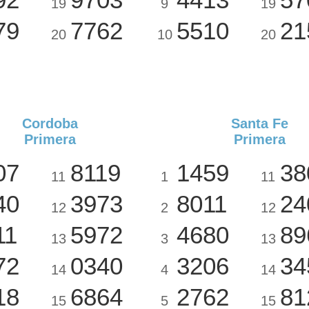
19
9
19
79
7762
5510
21
20
10
20
Cordoba
Santa Fe
Primera
Primera
07
8119
1459
38
11
1
11
40
3973
8011
24
12
2
12
11
5972
4680
89
13
3
13
72
0340
3206
34
14
4
14
18
6864
2762
81
15
5
15