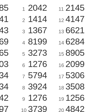
85
2042
2145
1
11
41
1414
4147
2
12
43
1367
6621
3
13
69
8199
6284
4
14
65
3273
8905
5
15
03
1276
2099
6
16
34
5794
5306
7
17
34
3924
3508
8
18
42
1276
1256
9
19
97
3739
4842
10
20