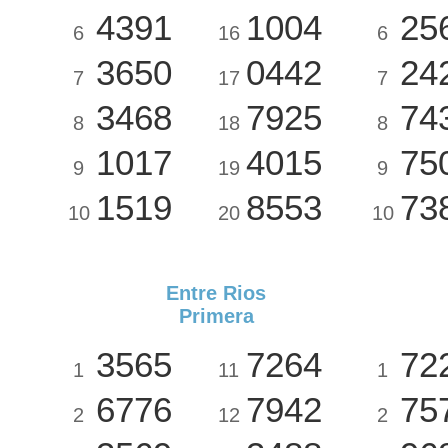
4391
1004
25
6
16
6
3650
0442
24
7
17
7
3468
7925
74
8
18
8
1017
4015
75
9
19
9
1519
8553
73
10
20
10
Entre Rios
Primera
3565
7264
72
1
11
1
6776
7942
75
2
12
2