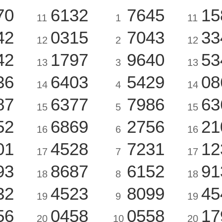
70
6132
7645
15
11
1
11
42
0315
7043
33
12
2
12
42
1797
9640
53
13
3
13
36
6403
5429
08
14
4
14
87
6377
7986
63
15
5
15
52
6869
2756
21
16
6
16
01
4528
7231
12
17
7
17
93
8687
6152
91
18
8
18
32
4523
8099
45
19
9
19
56
0458
0558
17
20
10
20