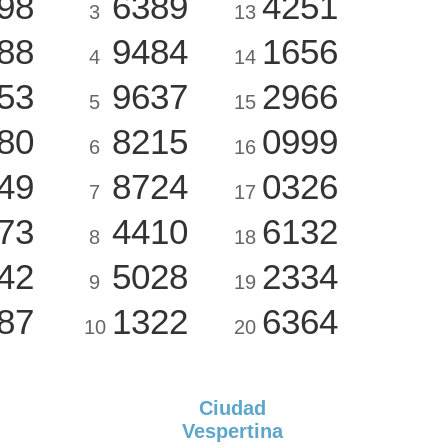
98
6389
4251
3
13
88
9484
1656
4
14
53
9637
2966
5
15
80
8215
0999
6
16
49
8724
0326
7
17
73
4410
6132
8
18
42
5028
2334
9
19
87
1322
6364
10
20
Ciudad
Vespertina