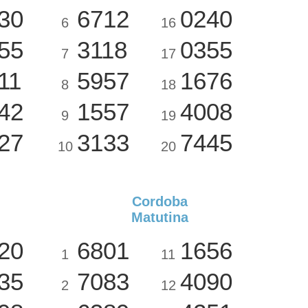
30
6712
0240
6
16
55
3118
0355
7
17
11
5957
1676
8
18
42
1557
4008
9
19
27
3133
7445
10
20
Cordoba
Matutina
20
6801
1656
1
11
35
7083
4090
2
12