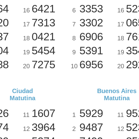
64
6421
3353
52
16
6
16
20
7313
3302
06
17
7
17
37
0421
6906
76
18
8
18
04
5454
5391
35
19
9
19
88
7275
6956
29
20
10
20
Ciudad
Buenos Aires
Matutina
Matutina
26
1607
5929
95
11
1
11
74
3964
9487
52
12
2
12