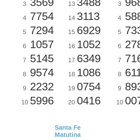
3569
3488
96
3
13
3
7754
3113
58
4
14
4
7294
6929
73
5
15
5
1057
1052
27
6
16
6
5145
6349
71
7
17
7
9574
1086
61
8
18
8
2232
0754
89
9
19
9
5996
0416
00
10
20
10
Santa Fe
Matutina