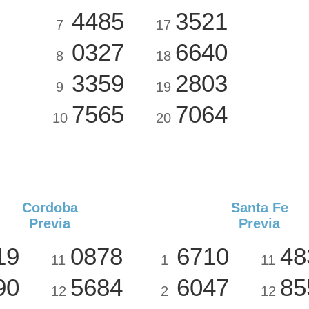
4485
3521
7
17
0327
6640
8
18
3359
2803
9
19
7565
7064
10
20
Cordoba
Santa Fe
Previa
Previa
19
0878
6710
48
11
1
11
90
5684
6047
85
12
2
12