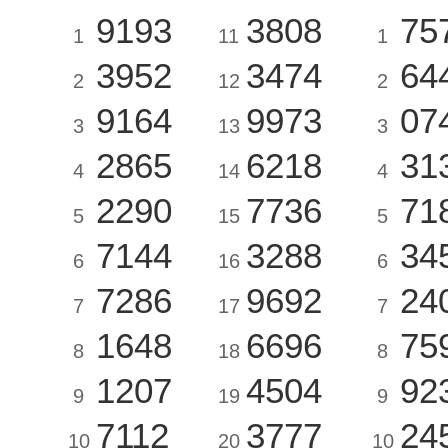
9193
3808
75
1
11
1
3952
3474
64
2
12
2
9164
9973
07
3
13
3
2865
6218
31
4
14
4
2290
7736
71
5
15
5
7144
3288
34
6
16
6
7286
9692
24
7
17
7
1648
6696
75
8
18
8
1207
4504
92
9
19
9
7112
3777
24
10
20
10