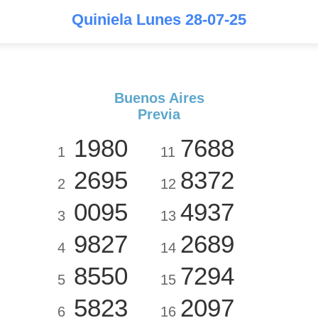
Quiniela Lunes 28-07-25
Buenos Aires
Previa
1980
7688
1
11
2695
8372
2
12
0095
4937
3
13
9827
2689
4
14
8550
7294
5
15
5823
2097
6
16