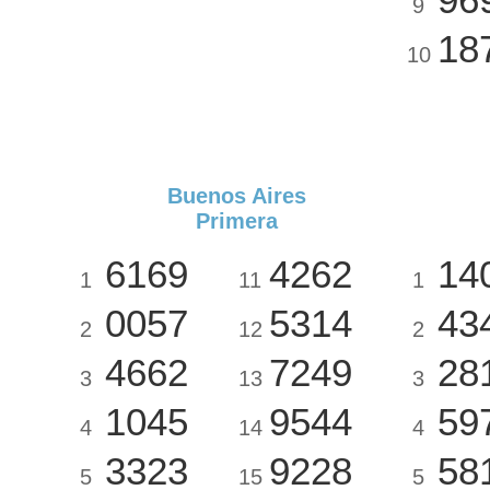
9
18
10
Buenos Aires
Primera
6169
4262
14
1
11
1
0057
5314
43
2
12
2
4662
7249
28
3
13
3
1045
9544
59
4
14
4
3323
9228
58
5
15
5