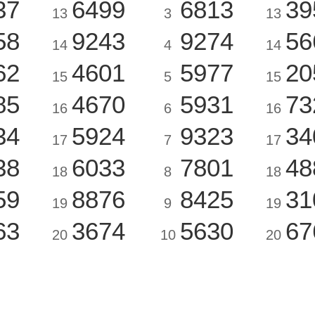
37
6499
6813
39
13
3
13
58
9243
9274
56
14
4
14
62
4601
5977
20
15
5
15
85
4670
5931
73
16
6
16
34
5924
9323
34
17
7
17
38
6033
7801
48
18
8
18
59
8876
8425
31
19
9
19
63
3674
5630
67
20
10
20