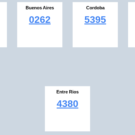
Buenos Aires
Cordoba
0262
5395
Entre Rios
4380