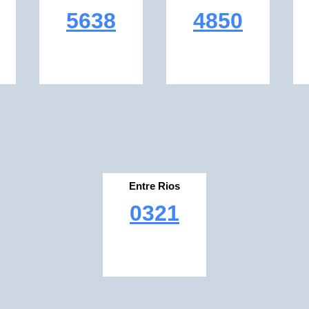
5638
4850
Entre Rios
0321