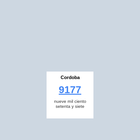
Cordoba
9177
nueve mil ciento
setenta y siete