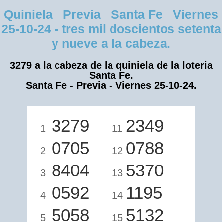
Quiniela Previa Santa Fe Viernes
25-10-24 - tres mil doscientos setenta
y nueve a la cabeza.
3279 a la cabeza de la quiniela de la loteria
Santa Fe.
Santa Fe - Previa - Viernes 25-10-24.
3279
2349
1
11
0705
0788
2
12
8404
5370
3
13
0592
1195
4
14
5058
5132
5
15