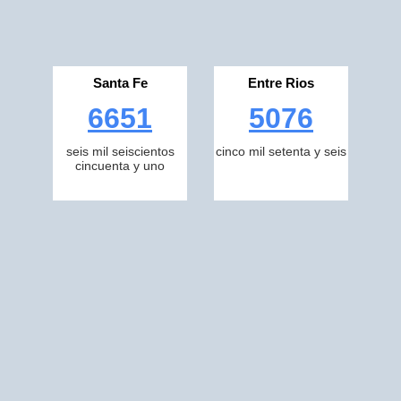
Santa Fe
Entre Rios
6651
5076
seis mil seiscientos
cinco mil setenta y seis
cincuenta y uno