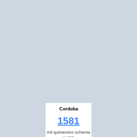
Cordoba
1581
mil quinientos ochenta