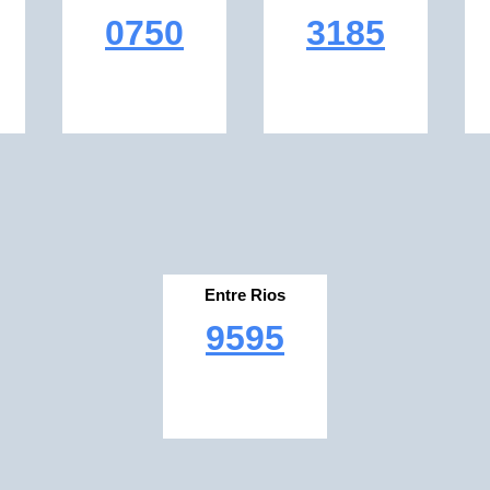
0750
3185
Entre Rios
9595