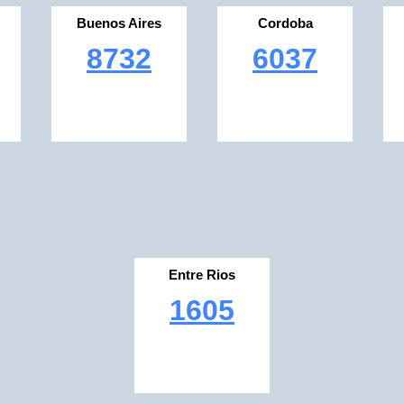
Buenos Aires
Cordoba
8732
6037
Entre Rios
1605