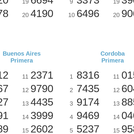
19
9
19
78
4190
6496
90
20
10
20
Buenos Aires
Cordoba
Primera
Primera
12
2371
8316
01
11
1
11
67
9790
7435
60
12
2
12
27
4435
9174
88
13
3
13
91
3999
9469
04
14
4
14
89
2602
5237
95
15
5
15