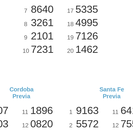
8640
5335
7
17
3261
4995
8
18
2101
7126
9
19
7231
1462
10
20
Cordoba
Santa Fe
Previa
Previa
07
1896
9163
64
11
1
11
03
0820
5572
75
12
2
12