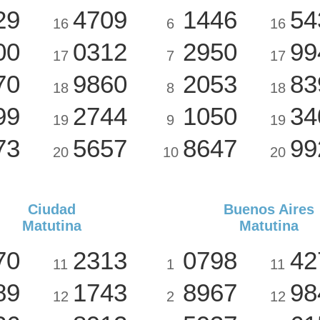
29
4709
1446
54
16
6
16
00
0312
2950
99
17
7
17
70
9860
2053
83
18
8
18
99
2744
1050
34
19
9
19
73
5657
8647
99
20
10
20
Ciudad
Buenos Aires
Matutina
Matutina
70
2313
0798
42
11
1
11
89
1743
8967
98
12
2
12