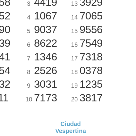
58
4419
3929
3
13
52
1067
7065
4
14
90
9037
9556
5
15
39
8622
7549
6
16
41
1346
7318
7
17
54
2526
0378
8
18
32
3031
1235
9
19
11
7173
3817
10
20
Ciudad
Vespertina