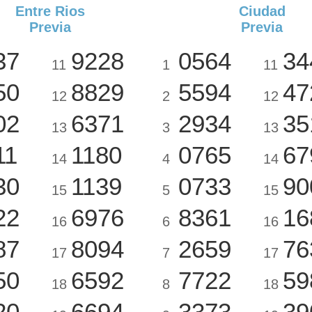
Entre Rios
Ciudad
Previa
Previa
37
9228
0564
34
11
1
11
50
8829
5594
47
12
2
12
02
6371
2934
35
13
3
13
11
1180
0765
67
14
4
14
30
1139
0733
90
15
5
15
22
6976
8361
16
16
6
16
87
8094
2659
76
17
7
17
50
6592
7722
59
18
8
18
20
6694
3373
39