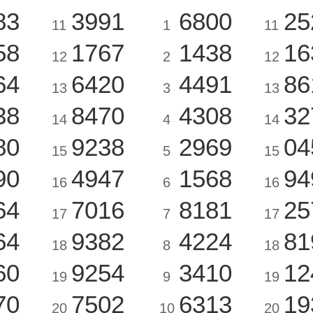
83
3991
6800
25
11
1
11
58
1767
1438
16
12
2
12
64
6420
4491
86
13
3
13
38
8470
4308
32
14
4
14
80
9238
2969
04
15
5
15
90
4947
1568
94
16
6
16
64
7016
8181
25
17
7
17
64
9382
4224
81
18
8
18
60
9254
3410
12
19
9
19
70
7502
6313
19
20
10
20