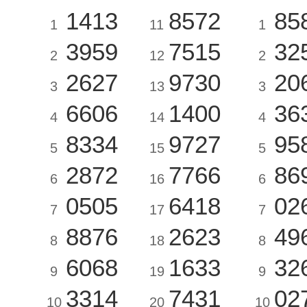
1413
8572
85
1
11
1
3959
7515
32
2
12
2
2627
9730
20
3
13
3
6606
1400
36
4
14
4
8334
9727
95
5
15
5
2872
7766
86
6
16
6
0505
6418
02
7
17
7
8876
2623
49
8
18
8
6068
1633
32
9
19
9
3314
7431
02
10
20
10