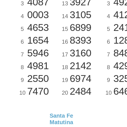
4087
3927
49
3
13
3
0003
3105
41
4
14
4
4653
6899
24
5
15
5
1654
8393
12
6
16
6
5946
3160
84
7
17
7
4981
2142
42
8
18
8
2550
6974
32
9
19
9
7470
2484
64
10
20
10
Santa Fe
Matutina