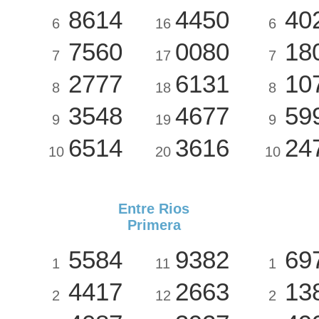
8614
4450
40
6
16
6
7560
0080
18
7
17
7
2777
6131
10
8
18
8
3548
4677
59
9
19
9
6514
3616
24
10
20
10
Entre Rios
Primera
5584
9382
69
1
11
1
4417
2663
13
2
12
2