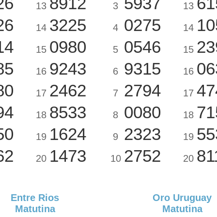
26
8912
5937
61
13
3
13
26
3225
0275
10
14
4
14
14
0980
0546
23
15
5
15
85
9243
9315
06
16
6
16
80
2462
2794
47
17
7
17
94
8533
0080
71
18
8
18
50
1624
2323
55
19
9
19
62
1473
2752
81
20
10
20
Entre Rios
Oro Uruguay
Matutina
Matutina