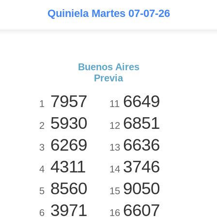
Quiniela Martes 07-07-26
Buenos Aires
Previa
7957
6649
1
11
5930
6851
2
12
6269
6636
3
13
4311
3746
4
14
8560
9050
5
15
3971
6607
6
16