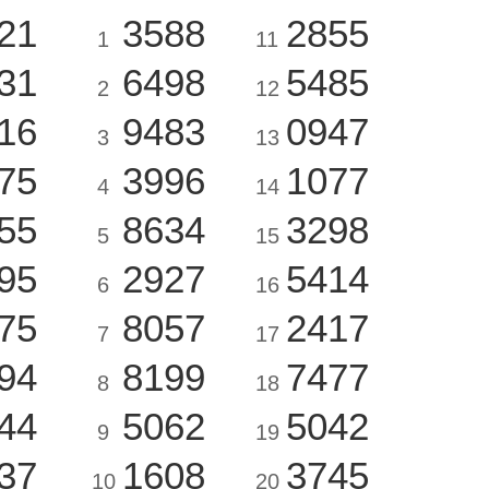
21
3588
2855
1
11
31
6498
5485
2
12
16
9483
0947
3
13
75
3996
1077
4
14
55
8634
3298
5
15
95
2927
5414
6
16
75
8057
2417
7
17
94
8199
7477
8
18
44
5062
5042
9
19
37
1608
3745
10
20