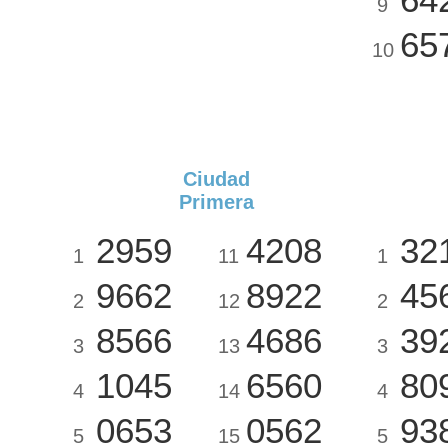
9
65
10
Ciudad
Primera
2959
4208
32
1
11
1
9662
8922
45
2
12
2
8566
4686
39
3
13
3
1045
6560
80
4
14
4
0653
0562
93
5
15
5