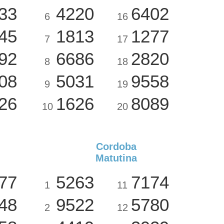
33
4220
6402
6
16
45
1813
1277
7
17
92
6686
2820
8
18
08
5031
9558
9
19
26
1626
8089
10
20
Cordoba
Matutina
77
5263
7174
1
11
48
9522
5780
2
12