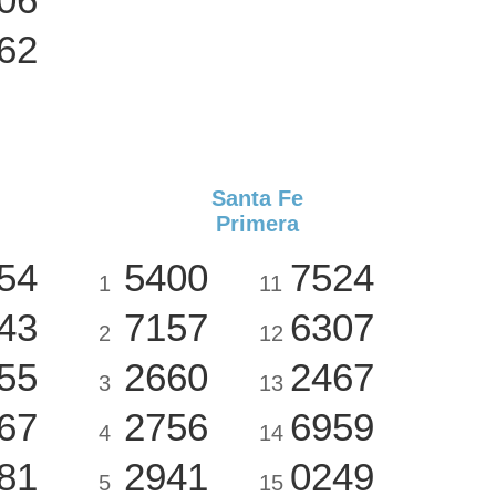
62
Santa Fe
Primera
54
5400
7524
1
11
43
7157
6307
2
12
55
2660
2467
3
13
67
2756
6959
4
14
81
2941
0249
5
15