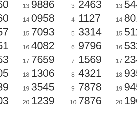
60
9886
2463
54
13
3
13
60
0958
1127
80
14
4
14
57
7093
3314
51
15
5
15
51
4082
9796
53
16
6
16
53
7659
1569
23
17
7
17
05
1306
4321
93
18
8
18
39
3545
7878
94
19
9
19
03
1239
7876
19
20
10
20