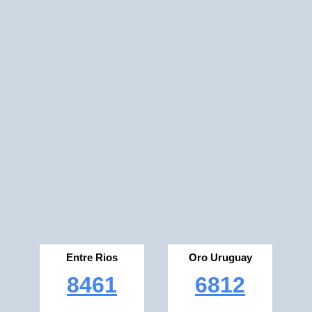
Entre Rios
Oro Uruguay
8461
6812