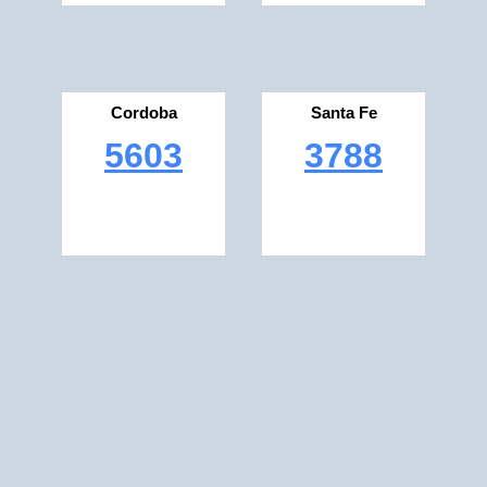
Cordoba
Santa Fe
5603
3788