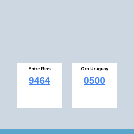
Entre Rios
Oro Uruguay
9464
0500