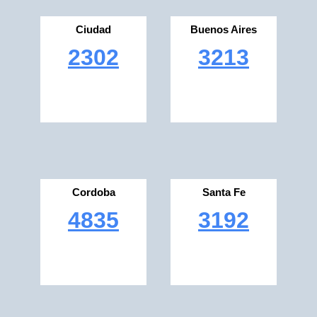
Ciudad
Buenos Aires
2302
3213
Cordoba
Santa Fe
4835
3192