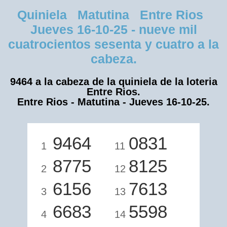
Quiniela Matutina Entre Rios
Jueves 16-10-25 - nueve mil
cuatrocientos sesenta y cuatro a la
cabeza.
9464 a la cabeza de la quiniela de la loteria
Entre Rios.
Entre Rios - Matutina - Jueves 16-10-25.
9464
0831
1
11
8775
8125
2
12
6156
7613
3
13
6683
5598
4
14