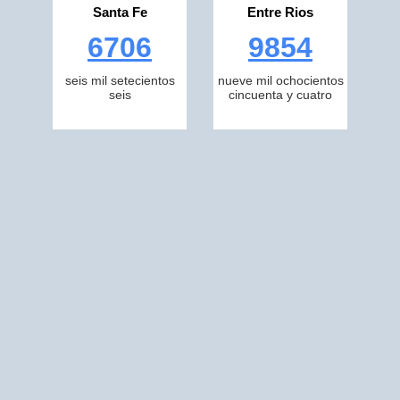
Santa Fe
Entre Rios
6706
9854
seis mil setecientos
nueve mil ochocientos
seis
cincuenta y cuatro