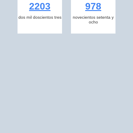
2203
978
dos mil doscientos tres
novecientos setenta y
ocho