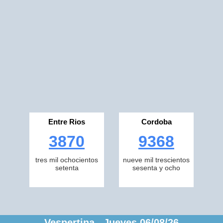
Entre Rios
Cordoba
3870
9368
tres mil ochocientos
nueve mil trescientos
setenta
sesenta y ocho
Vespertina Jueves 06/08/26