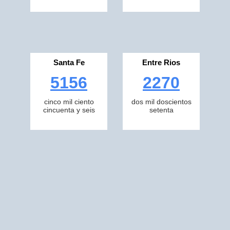
Santa Fe
Entre Rios
5156
2270
cinco mil ciento
dos mil doscientos
cincuenta y seis
setenta