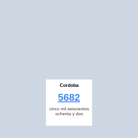
Cordoba
5682
cinco mil seiscientos
ochenta y dos