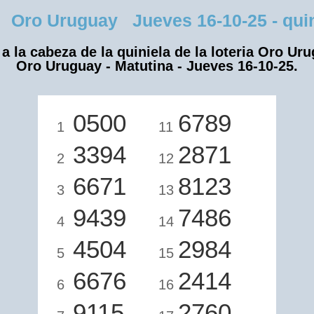
 Oro Uruguay Jueves 16-10-25 - quini
a la cabeza de la quiniela de la loteria Oro Ur
Oro Uruguay - Matutina - Jueves 16-10-25.
0500
6789
1
11
3394
2871
2
12
6671
8123
3
13
9439
7486
4
14
4504
2984
5
15
6676
2414
6
16
9115
2760