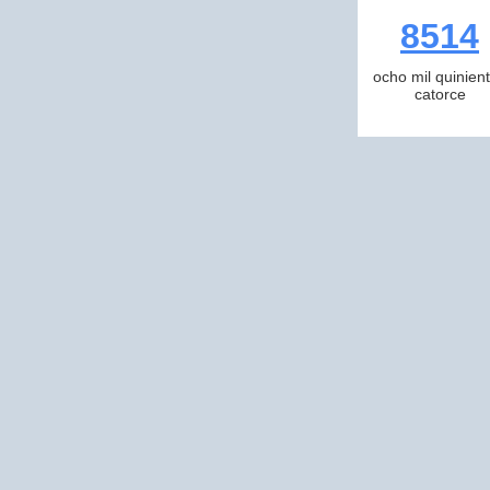
8514
ocho mil quinien
catorce