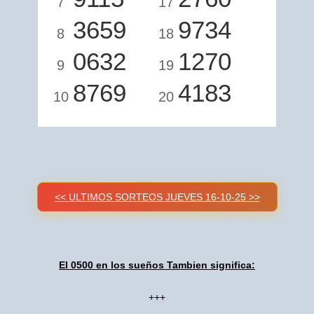
7
17
3659
9734
8
18
0632
1270
9
19
8769
4183
10
20
<< ULTIMOS SORTEOS JUEVES 16-10-25 >>
El 0500 en los sueños Tambien significa:
+++