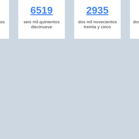
6519
2935
tos
seis mil quinientos
dos mil novecientos
do
diecinueve
treinta y cinco