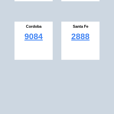
Cordoba
Santa Fe
9084
2888