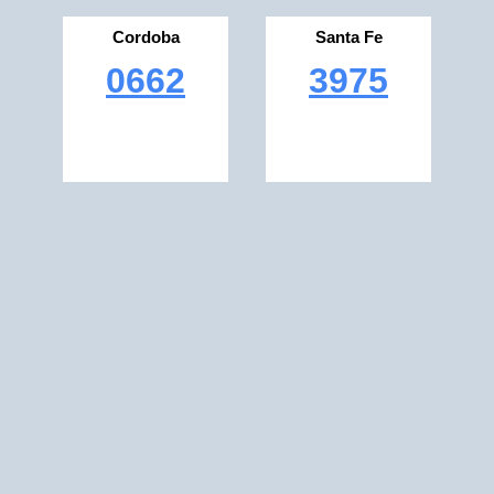
Cordoba
Santa Fe
0662
3975