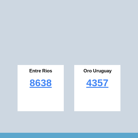
Entre Rios
Oro Uruguay
8638
4357