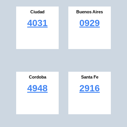
Ciudad
Buenos Aires
4031
0929
Cordoba
Santa Fe
4948
2916