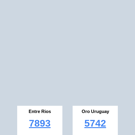
Entre Rios
Oro Uruguay
7893
5742