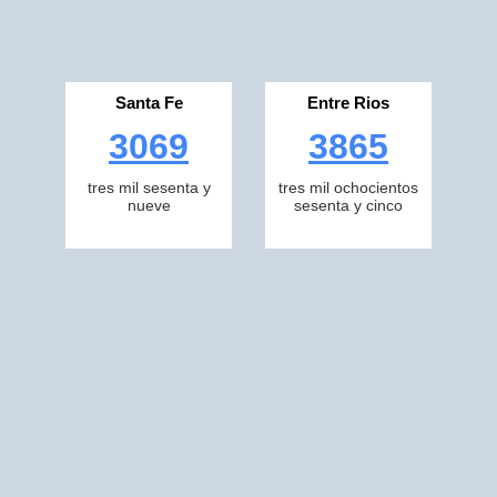
Santa Fe
Entre Rios
3069
3865
tres mil sesenta y
tres mil ochocientos
nueve
sesenta y cinco