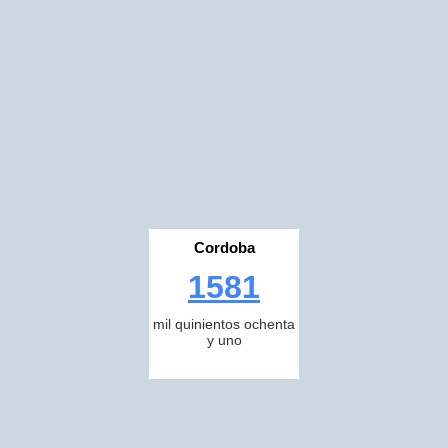
Cordoba
1581
mil quinientos ochenta
y uno