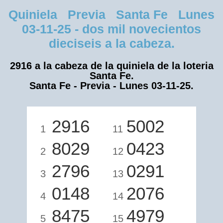
Quiniela Previa Santa Fe Lunes
03-11-25 - dos mil novecientos
dieciseis a la cabeza.
2916 a la cabeza de la quiniela de la loteria
Santa Fe.
Santa Fe - Previa - Lunes 03-11-25.
2916
5002
1
11
8029
0423
2
12
2796
0291
3
13
0148
2076
4
14
8475
4979
5
15