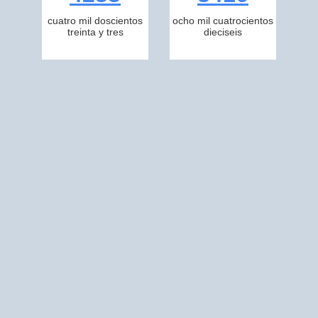
cuatro mil doscientos
ocho mil cuatrocientos
treinta y tres
dieciseis