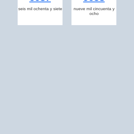
seis mil ochenta y siete
nueve mil cincuenta y
ocho