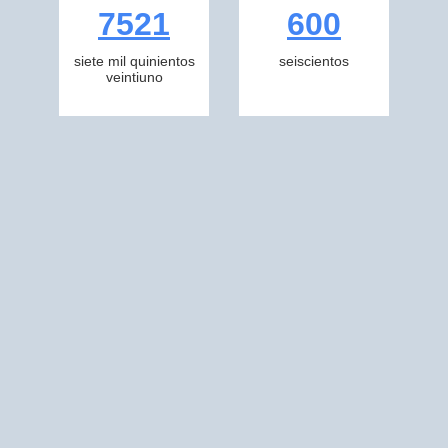
7521
600
siete mil quinientos
seiscientos
veintiuno