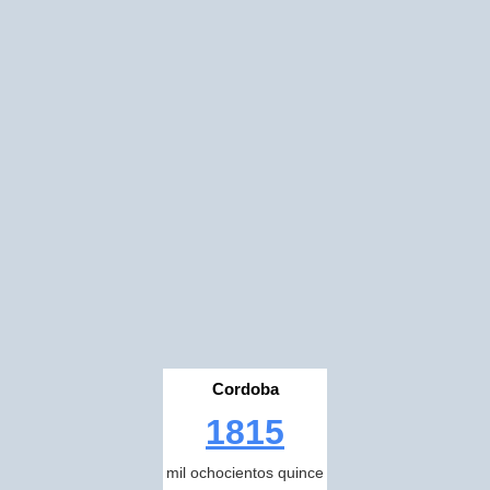
Cordoba
1815
mil ochocientos quince