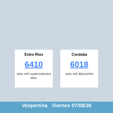
Entre Rios
Cordoba
6410
6018
seis mil cuatrocientos
seis mil dieciocho
diez
Vespertina Viernes 07/08/26