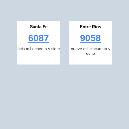
Santa Fe
Entre Rios
6087
9058
seis mil ochenta y siete
nueve mil cincuenta y
ocho