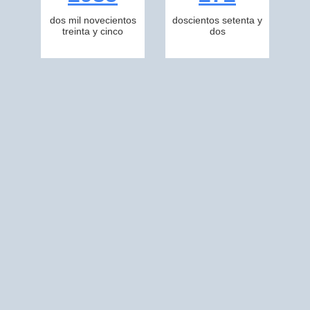
dos mil novecientos
doscientos setenta y
treinta y cinco
dos