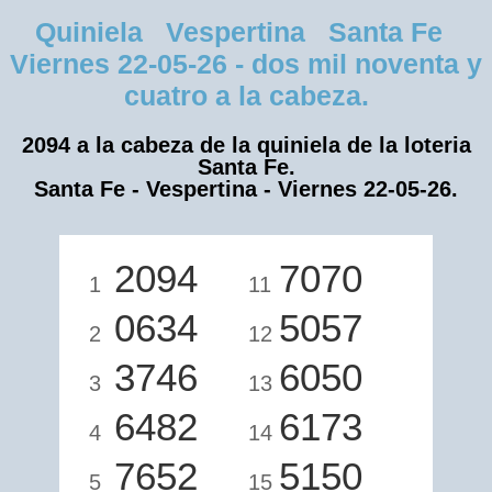
Quiniela Vespertina Santa Fe
Viernes 22-05-26 - dos mil noventa y
cuatro a la cabeza.
2094 a la cabeza de la quiniela de la loteria
Santa Fe.
Santa Fe - Vespertina - Viernes 22-05-26.
2094
7070
1
11
0634
5057
2
12
3746
6050
3
13
6482
6173
4
14
7652
5150
5
15