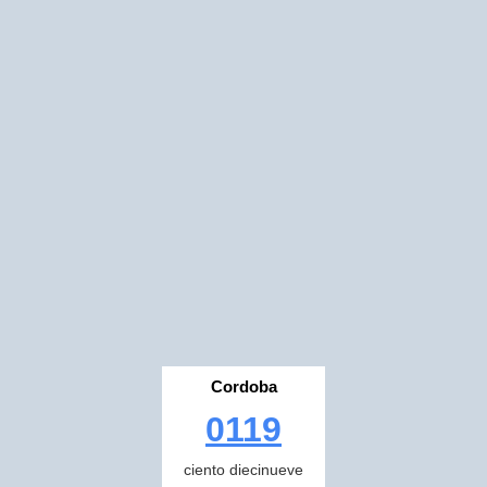
Cordoba
0119
ciento diecinueve