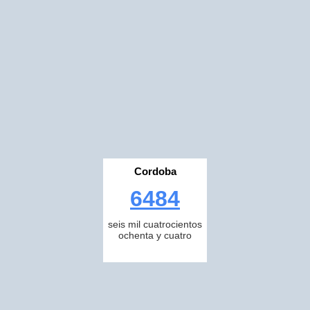
Cordoba
6484
seis mil cuatrocientos
ochenta y cuatro