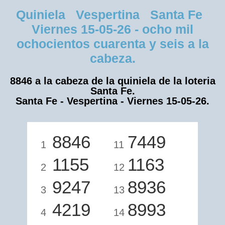
Quiniela Vespertina Santa Fe
Viernes 15-05-26 - ocho mil
ochocientos cuarenta y seis a la
cabeza.
8846 a la cabeza de la quiniela de la loteria
Santa Fe.
Santa Fe - Vespertina - Viernes 15-05-26.
8846
7449
1
11
1155
1163
2
12
9247
8936
3
13
4219
8993
4
14