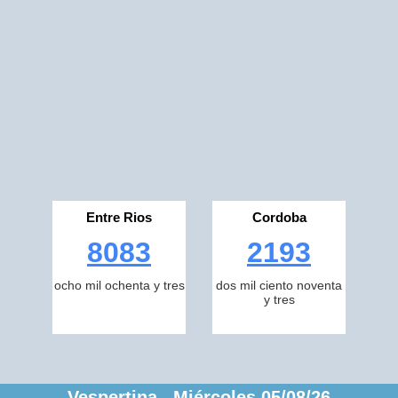
Entre Rios
Cordoba
8083
2193
ocho mil ochenta y tres
dos mil ciento noventa
y tres
Vespertina Miércoles 05/08/26