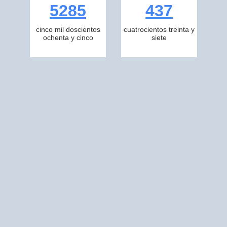
5285
437
cinco mil doscientos
cuatrocientos treinta y
ochenta y cinco
siete