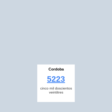
Cordoba
5223
cinco mil doscientos
veintitres