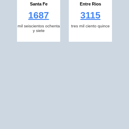
Santa Fe
Entre Rios
1687
3115
mil seiscientos ochenta
tres mil ciento quince
y siete