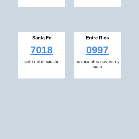
Santa Fe
Entre Rios
7018
0997
siete mil dieciocho
novecientos noventa y
siete