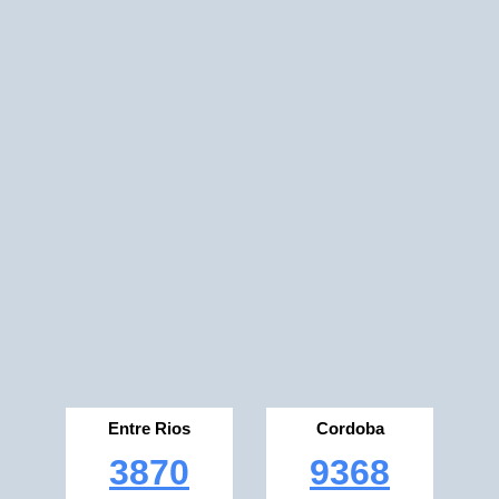
Entre Rios
Cordoba
3870
9368