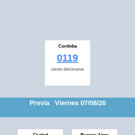
Cordoba
0119
ciento diecinueve
Previa Viernes 07/08/26
Ciudad
Buenos Aires