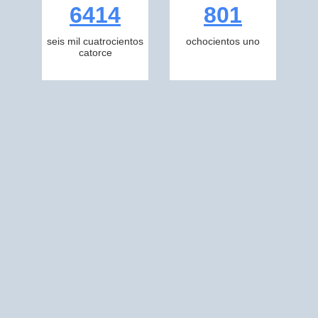
6414
801
seis mil cuatrocientos
ochocientos uno
catorce