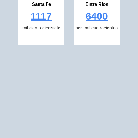
Santa Fe
Entre Rios
1117
6400
mil ciento diecisiete
seis mil cuatrocientos