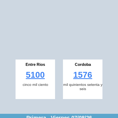
Entre Rios
Cordoba
5100
1576
cinco mil ciento
mil quinientos setenta y
seis
Primera Viernes 07/08/26