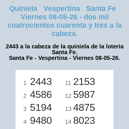
Quiniela Vespertina Santa Fe
Viernes 08-05-26 - dos mil
cuatrocientos cuarenta y tres a la
cabeza.
2443 a la cabeza de la quiniela de la loteria
Santa Fe.
Santa Fe - Vespertina - Viernes 08-05-26.
2443
2153
1
11
4586
5987
2
12
5194
4875
3
13
9480
8023
4
14