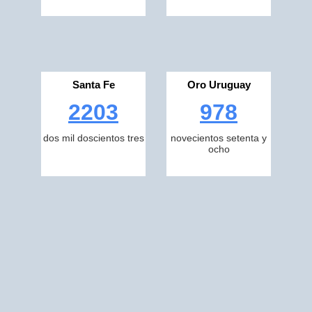
Santa Fe
Oro Uruguay
2203
978
dos mil doscientos tres
novecientos setenta y
ocho