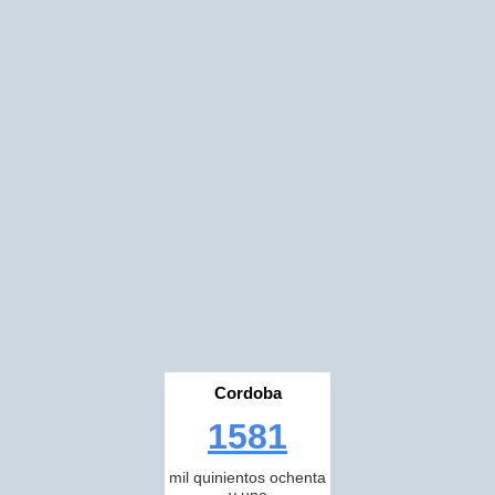
Cordoba
1581
mil quinientos ochenta