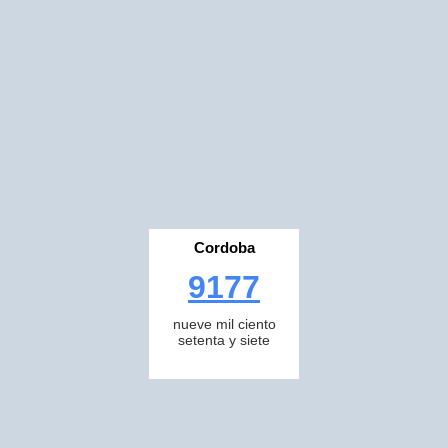
Cordoba
9177
nueve mil ciento
setenta y siete