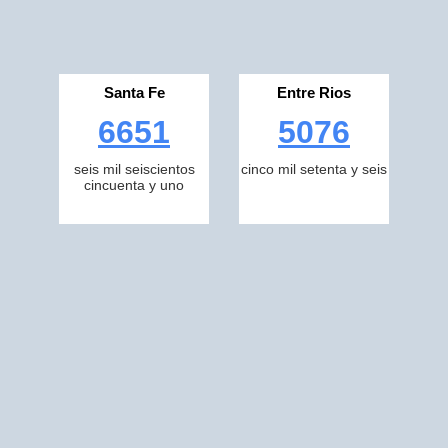
Santa Fe
Entre Rios
6651
5076
seis mil seiscientos
cinco mil setenta y seis
cincuenta y uno