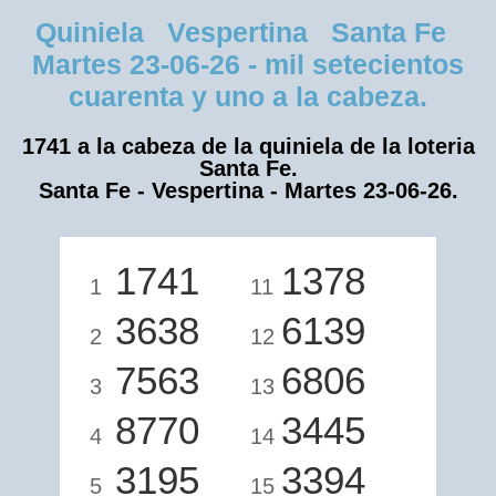
Quiniela Vespertina Santa Fe
Martes 23-06-26 - mil setecientos
cuarenta y uno a la cabeza.
1741 a la cabeza de la quiniela de la loteria
Santa Fe.
Santa Fe - Vespertina - Martes 23-06-26.
1741
1378
1
11
3638
6139
2
12
7563
6806
3
13
8770
3445
4
14
3195
3394
5
15