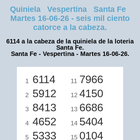
Quiniela Vespertina Santa Fe
Martes 16-06-26 - seis mil ciento
catorce a la cabeza.
6114 a la cabeza de la quiniela de la loteria
Santa Fe.
Santa Fe - Vespertina - Martes 16-06-26.
6114
7966
1
11
5912
4150
2
12
8413
6686
3
13
4652
5404
4
14
5333
0104
5
15