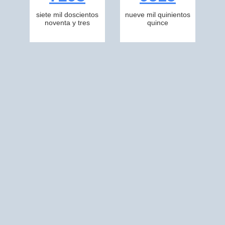
siete mil doscientos
nueve mil quinientos
noventa y tres
quince