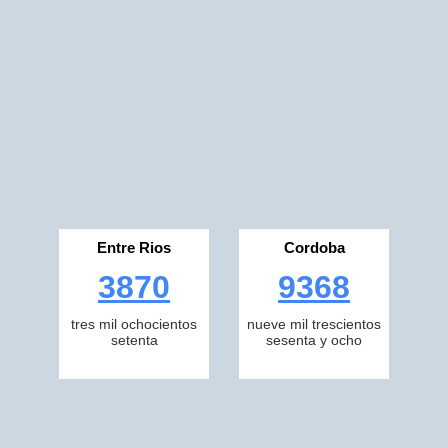
Entre Rios
Cordoba
3870
9368
tres mil ochocientos
nueve mil trescientos
setenta
sesenta y ocho