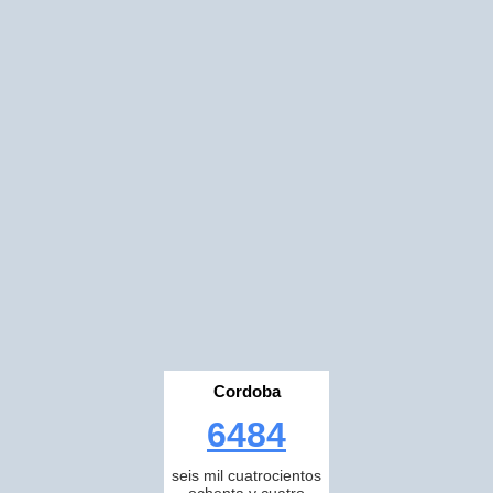
Cordoba
6484
seis mil cuatrocientos