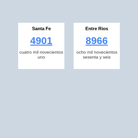
Santa Fe
Entre Rios
4901
8966
cuatro mil novecientos
ocho mil novecientos
uno
sesenta y seis