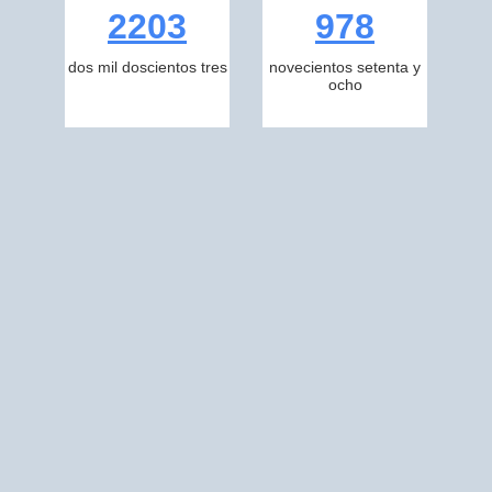
2203
978
dos mil doscientos tres
novecientos setenta y
ocho