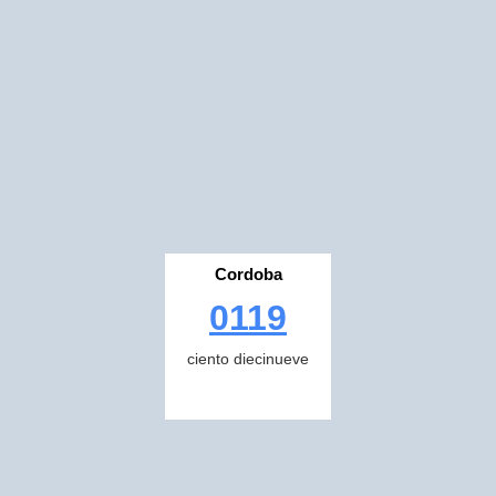
Cordoba
0119
ciento diecinueve