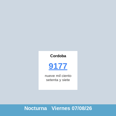
Cordoba
9177
nueve mil ciento
setenta y siete
Nocturna Viernes 07/08/26