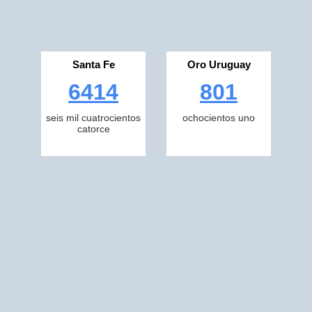
Santa Fe
Oro Uruguay
6414
801
seis mil cuatrocientos
ochocientos uno
catorce