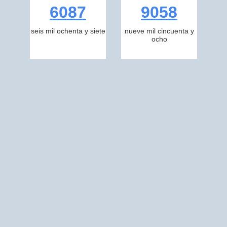
6087
9058
seis mil ochenta y siete
nueve mil cincuenta y
ocho