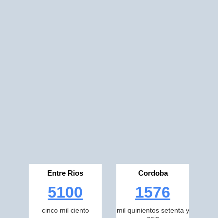
Entre Rios
Cordoba
5100
1576
cinco mil ciento
mil quinientos setenta y