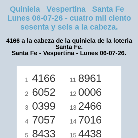
Quiniela Vespertina Santa Fe
Lunes 06-07-26 - cuatro mil ciento
sesenta y seis a la cabeza.
4166 a la cabeza de la quiniela de la loteria
Santa Fe.
Santa Fe - Vespertina - Lunes 06-07-26.
4166
8961
1
11
6052
0006
2
12
0399
2466
3
13
7057
7016
4
14
8433
4438
5
15