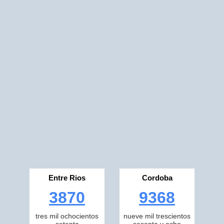
Entre Rios
Cordoba
3870
9368
tres mil ochocientos
nueve mil trescientos