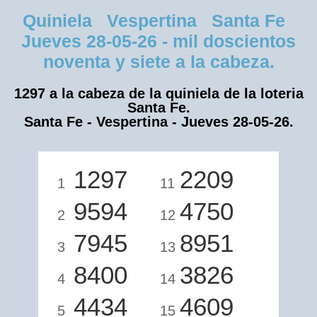
Quiniela Vespertina Santa Fe
Jueves 28-05-26 - mil doscientos
noventa y siete a la cabeza.
1297 a la cabeza de la quiniela de la loteria
Santa Fe.
Santa Fe - Vespertina - Jueves 28-05-26.
1297
2209
1
11
9594
4750
2
12
7945
8951
3
13
8400
3826
4
14
4434
4609
5
15