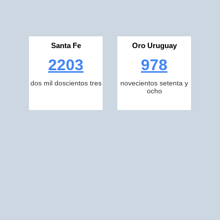
Santa Fe
Oro Uruguay
2203
978
dos mil doscientos tres
novecientos setenta y
ocho