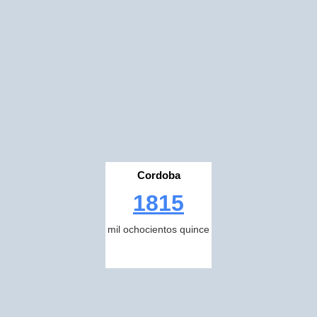
Cordoba
1815
mil ochocientos quince