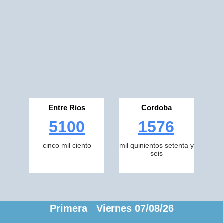
Entre Rios
Cordoba
5100
1576
cinco mil ciento
mil quinientos setenta y
seis
Primera Viernes 07/08/26