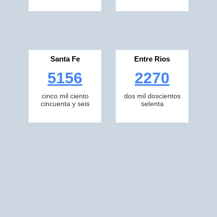
Santa Fe
Entre Rios
5156
2270
cinco mil ciento
dos mil doscientos
cincuenta y seis
setenta