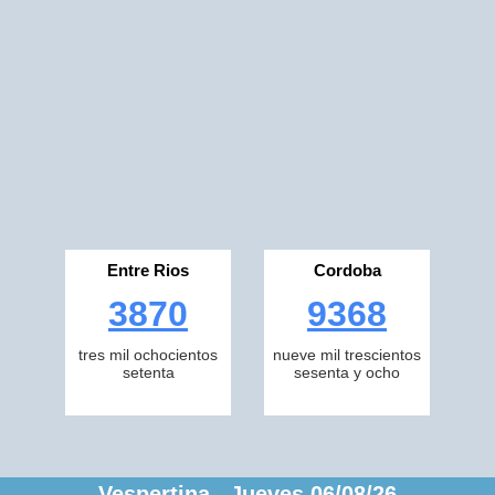
Entre Rios
Cordoba
3870
9368
tres mil ochocientos
nueve mil trescientos
setenta
sesenta y ocho
Vespertina Jueves 06/08/26