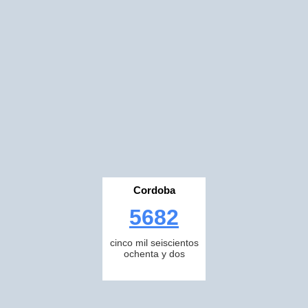
Cordoba
5682
cinco mil seiscientos
ochenta y dos