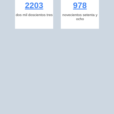
2203
978
dos mil doscientos tres
novecientos setenta y
ocho