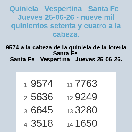
Quiniela Vespertina Santa Fe
Jueves 25-06-26 - nueve mil
quinientos setenta y cuatro a la
cabeza.
9574 a la cabeza de la quiniela de la loteria
Santa Fe.
Santa Fe - Vespertina - Jueves 25-06-26.
9574
7763
1
11
5636
9249
2
12
6645
3280
3
13
3518
1650
4
14