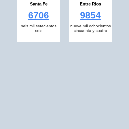
Santa Fe
Entre Rios
6706
9854
seis mil setecientos
nueve mil ochocientos
seis
cincuenta y cuatro