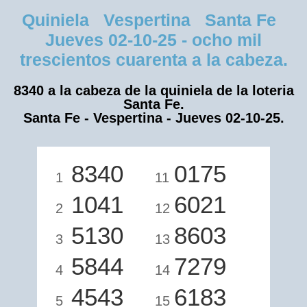
Quiniela Vespertina Santa Fe
Jueves 02-10-25 - ocho mil
trescientos cuarenta a la cabeza.
8340 a la cabeza de la quiniela de la loteria
Santa Fe.
Santa Fe - Vespertina - Jueves 02-10-25.
8340
0175
1
11
1041
6021
2
12
5130
8603
3
13
5844
7279
4
14
4543
6183
5
15