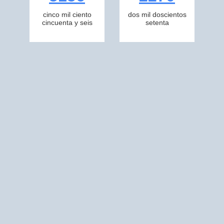
cinco mil ciento
dos mil doscientos
cincuenta y seis
setenta