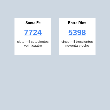
Santa Fe
Entre Rios
7724
5398
siete mil setecientos
cinco mil trescientos
veinticuatro
noventa y ocho