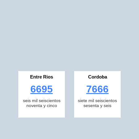
Entre Rios
Cordoba
6695
7666
seis mil seiscientos
siete mil seiscientos
noventa y cinco
sesenta y seis