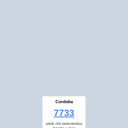
Cordoba
7733
siete mil setecientos