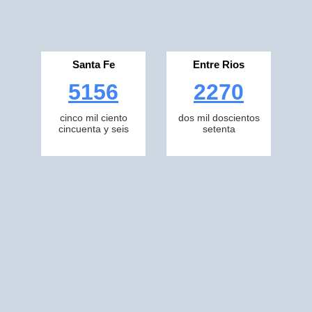
Santa Fe
Entre Rios
5156
2270
cinco mil ciento
dos mil doscientos
cincuenta y seis
setenta