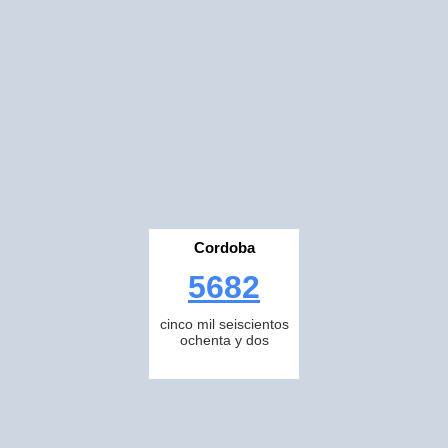
Cordoba
5682
cinco mil seiscientos
ochenta y dos