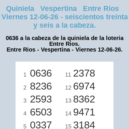
Quiniela Vespertina Entre Rios
Viernes 12-06-26 - seiscientos treinta
y seis a la cabeza.
0636 a la cabeza de la quiniela de la loteria
Entre Rios.
Entre Rios - Vespertina - Viernes 12-06-26.
0636
2378
1
11
8236
6974
2
12
2593
8362
3
13
6503
9471
4
14
0337
3184
5
15