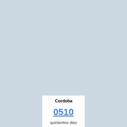
Cordoba
0510
quinientos diez