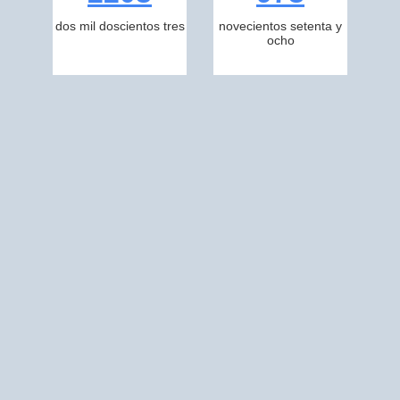
dos mil doscientos tres
novecientos setenta y
ocho