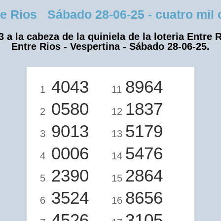
 Rios Sábado 28-06-25 - cuatro mil cu
3 a la cabeza de la quiniela de la loteria Entre R
Entre Rios - Vespertina - Sábado 28-06-25.
4043
8964
1
11
0580
1837
2
12
9013
5179
3
13
0006
5476
4
14
2390
2864
5
15
3524
8656
6
16
4526
3105