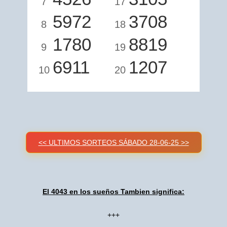
7
17
5972
3708
8
18
1780
8819
9
19
6911
1207
10
20
<< ULTIMOS SORTEOS SÁBADO 28-06-25 >>
El 4043 en los sueños Tambien significa:
+++