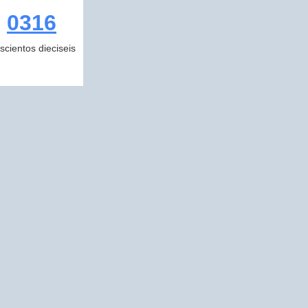
0316
escientos dieciseis