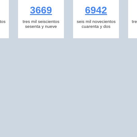
3669
6942
tos
tres mil seiscientos
seis mil novecientos
tr
sesenta y nueve
cuarenta y dos