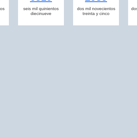
tos
seis mil quinientos
dos mil novecientos
do
diecinueve
treinta y cinco