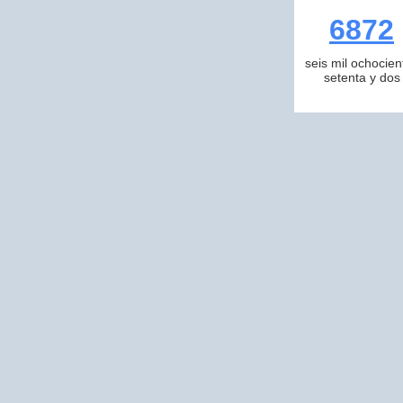
6872
seis mil ochocien
setenta y dos