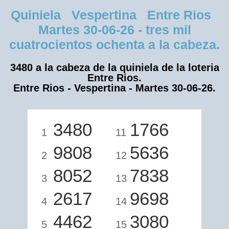
Quiniela Vespertina Entre Rios
Martes 30-06-26 - tres mil
cuatrocientos ochenta a la cabeza.
3480 a la cabeza de la quiniela de la loteria
Entre Rios.
Entre Rios - Vespertina - Martes 30-06-26.
3480
1766
1
11
9808
5636
2
12
8052
7838
3
13
2617
9698
4
14
4462
3080
5
15