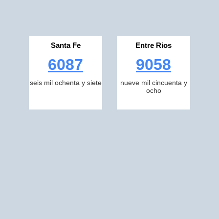
Santa Fe
Entre Rios
6087
9058
seis mil ochenta y siete
nueve mil cincuenta y
ocho