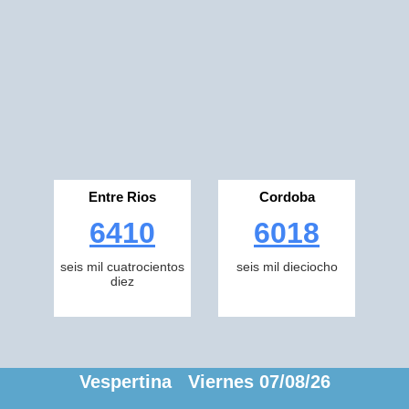
Entre Rios
Cordoba
6410
6018
seis mil cuatrocientos
seis mil dieciocho
diez
Vespertina Viernes 07/08/26