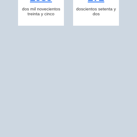
dos mil novecientos
doscientos setenta y
treinta y cinco
dos