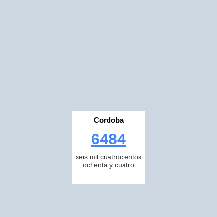
Cordoba
6484
seis mil cuatrocientos
ochenta y cuatro