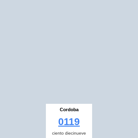
Cordoba
0119
ciento diecinueve