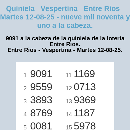
Quiniela Vespertina Entre Rios
Martes 12-08-25 - nueve mil noventa y
uno a la cabeza.
9091 a la cabeza de la quiniela de la loteria
Entre Rios.
Entre Rios - Vespertina - Martes 12-08-25.
9091
1169
1
11
9559
0713
2
12
3893
9369
3
13
8769
1187
4
14
0081
5978
5
15