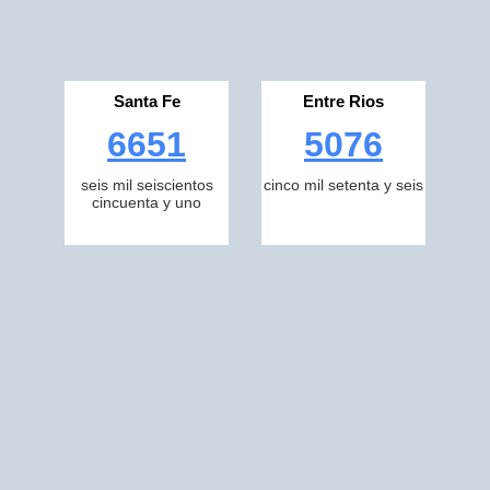
Santa Fe
Entre Rios
6651
5076
seis mil seiscientos
cinco mil setenta y seis
cincuenta y uno