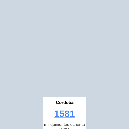
Cordoba
1581
mil quinientos ochenta