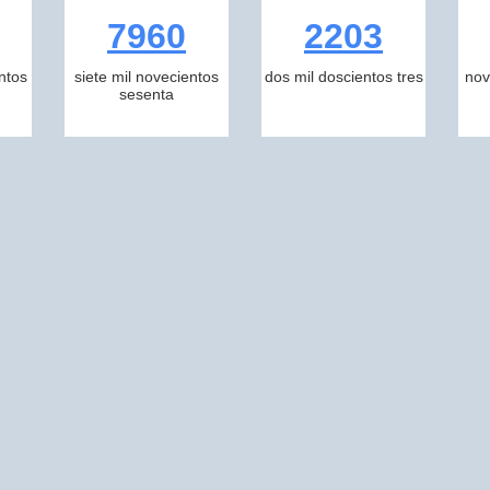
7960
2203
ntos
siete mil novecientos
dos mil doscientos tres
nov
sesenta