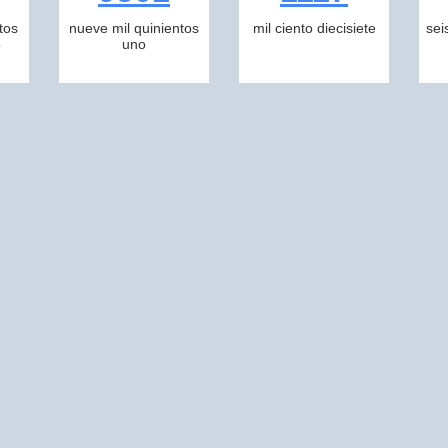
tos
nueve mil quinientos
mil ciento diecisiete
sei
o
uno