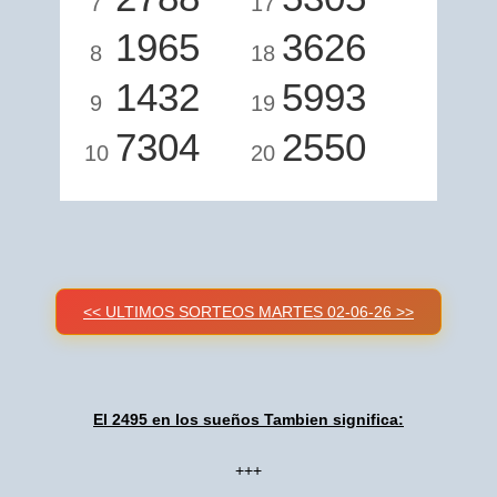
7
17
1965
3626
8
18
1432
5993
9
19
7304
2550
10
20
<< ULTIMOS SORTEOS MARTES 02-06-26 >>
El 2495 en los sueños Tambien significa:
+++