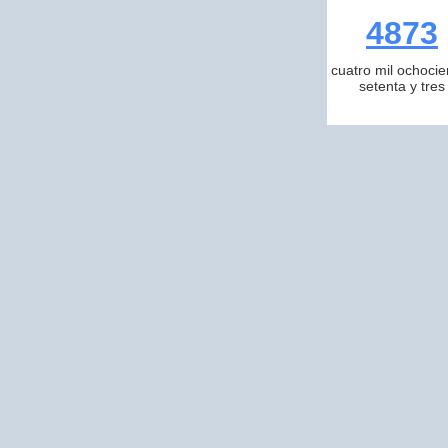
4873
cuatro mil ochocie
setenta y tres