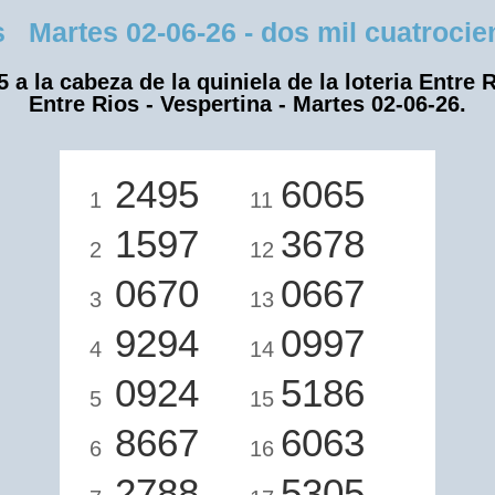
Martes 02-06-26 - dos mil cuatrocien
5 a la cabeza de la quiniela de la loteria Entre R
Entre Rios - Vespertina - Martes 02-06-26.
2495
6065
1
11
1597
3678
2
12
0670
0667
3
13
9294
0997
4
14
0924
5186
5
15
8667
6063
6
16
2788
5305