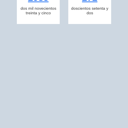
dos mil novecientos
doscientos setenta y
treinta y cinco
dos