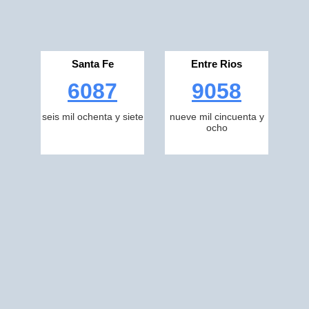
Santa Fe
Entre Rios
6087
9058
seis mil ochenta y siete
nueve mil cincuenta y
ocho