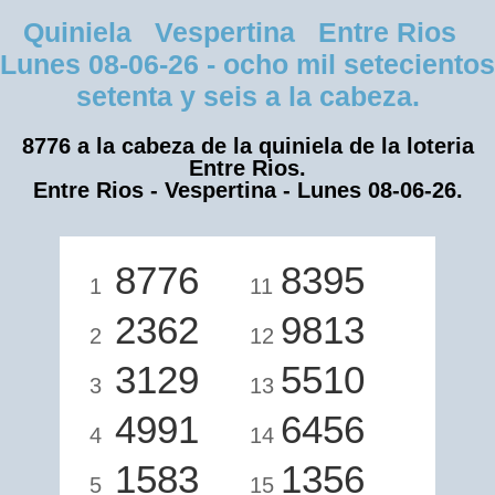
Quiniela Vespertina Entre Rios
Lunes 08-06-26 - ocho mil setecientos
setenta y seis a la cabeza.
8776 a la cabeza de la quiniela de la loteria
Entre Rios.
Entre Rios - Vespertina - Lunes 08-06-26.
8776
8395
1
11
2362
9813
2
12
3129
5510
3
13
4991
6456
4
14
1583
1356
5
15