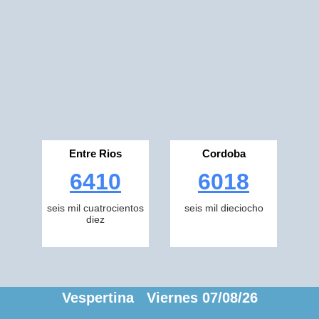
Entre Rios
Cordoba
6410
6018
seis mil cuatrocientos
seis mil dieciocho
diez
Vespertina Viernes 07/08/26