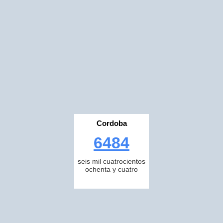
Cordoba
6484
seis mil cuatrocientos
ochenta y cuatro