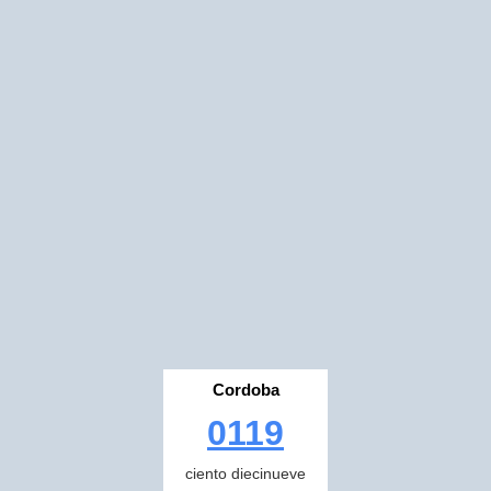
Cordoba
0119
ciento diecinueve