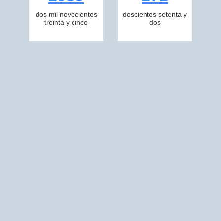
dos mil novecientos
doscientos setenta y
treinta y cinco
dos