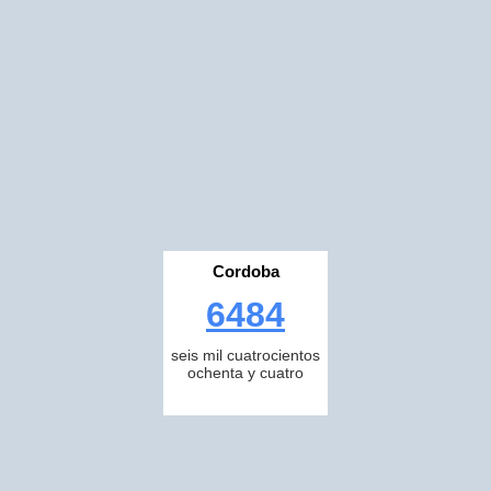
Cordoba
6484
seis mil cuatrocientos
ochenta y cuatro