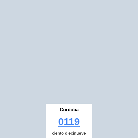
Cordoba
0119
ciento diecinueve