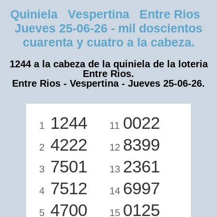
Quiniela Vespertina Entre Rios
Jueves 25-06-26 - mil doscientos
cuarenta y cuatro a la cabeza.
1244 a la cabeza de la quiniela de la loteria
Entre Rios.
Entre Rios - Vespertina - Jueves 25-06-26.
1244
0022
1
11
4222
8399
2
12
7501
2361
3
13
7512
6997
4
14
4700
0125
5
15