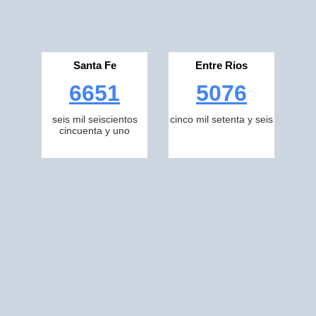
Santa Fe
Entre Rios
6651
5076
seis mil seiscientos
cinco mil setenta y seis
cincuenta y uno