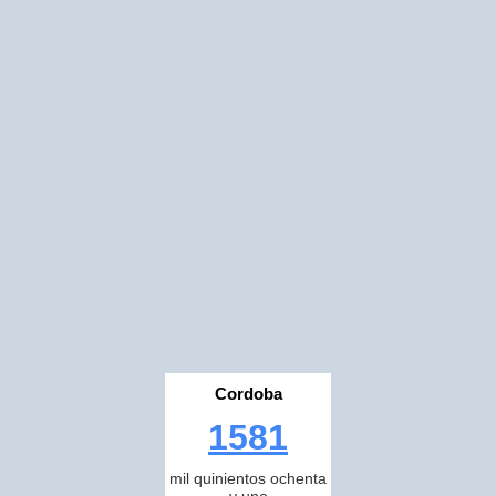
Cordoba
1581
mil quinientos ochenta