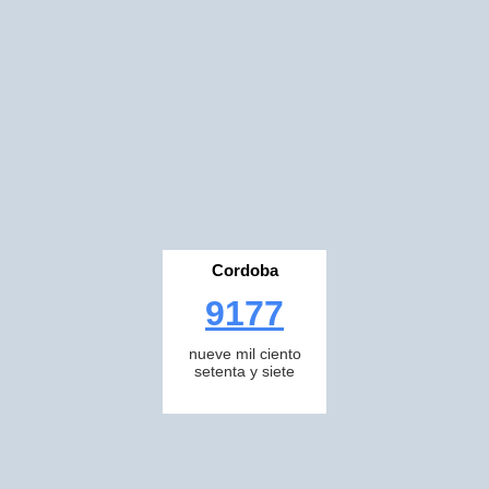
Cordoba
9177
nueve mil ciento
setenta y siete