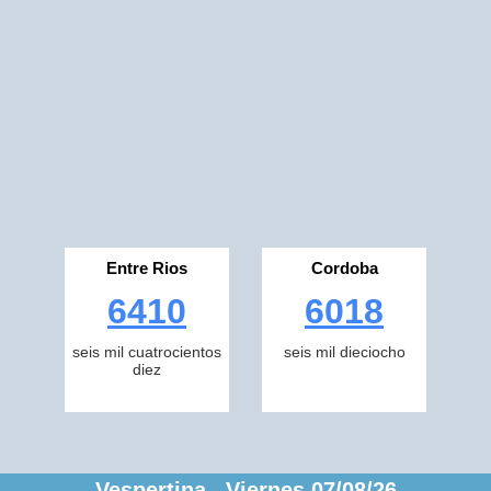
Entre Rios
Cordoba
6410
6018
seis mil cuatrocientos
seis mil dieciocho
diez
Vespertina Viernes 07/08/26