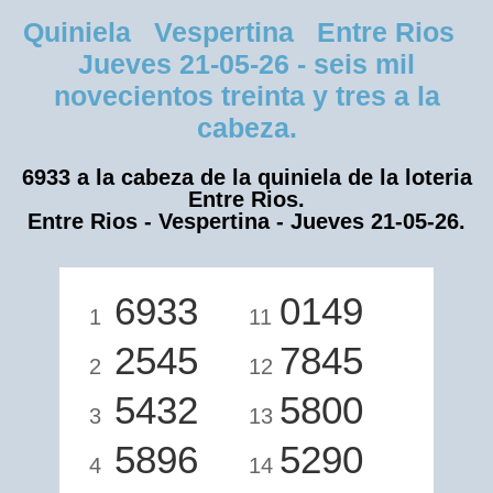
Quiniela Vespertina Entre Rios
Jueves 21-05-26 - seis mil
novecientos treinta y tres a la
cabeza.
6933 a la cabeza de la quiniela de la loteria
Entre Rios.
Entre Rios - Vespertina - Jueves 21-05-26.
6933
0149
1
11
2545
7845
2
12
5432
5800
3
13
5896
5290
4
14