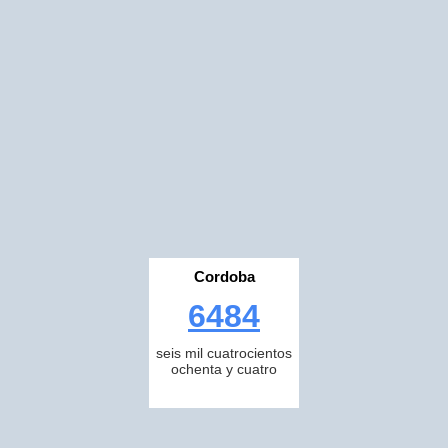
Cordoba
6484
seis mil cuatrocientos
ochenta y cuatro