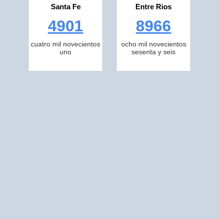
Santa Fe
Entre Rios
4901
8966
cuatro mil novecientos
ocho mil novecientos
uno
sesenta y seis