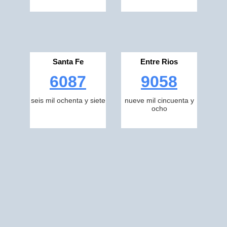
Santa Fe
Entre Rios
6087
9058
seis mil ochenta y siete
nueve mil cincuenta y
ocho