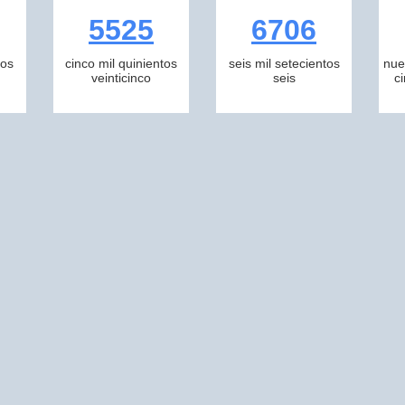
5525
6706
tos
cinco mil quinientos
seis mil setecientos
nue
veinticinco
seis
c