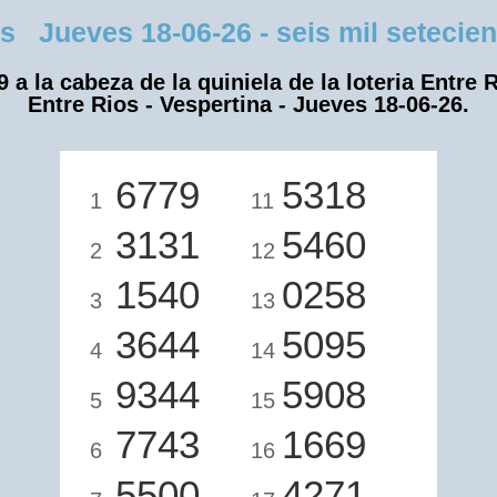
 Jueves 18-06-26 - seis mil setecient
9 a la cabeza de la quiniela de la loteria Entre R
Entre Rios - Vespertina - Jueves 18-06-26.
6779
5318
1
11
3131
5460
2
12
1540
0258
3
13
3644
5095
4
14
9344
5908
5
15
7743
1669
6
16
5500
4271