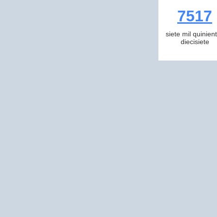
7517
siete mil quinien
diecisiete