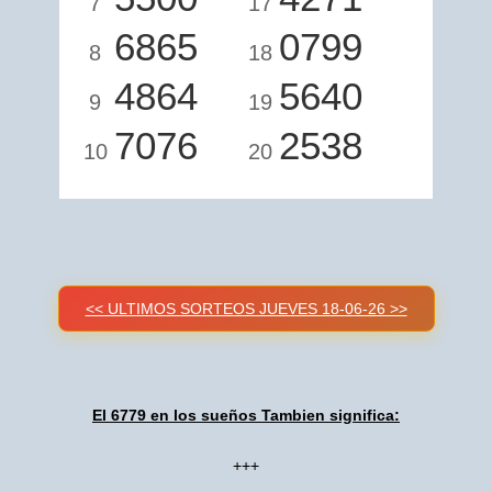
7
17
6865
0799
8
18
4864
5640
9
19
7076
2538
10
20
<< ULTIMOS SORTEOS JUEVES 18-06-26 >>
El 6779 en los sueños Tambien significa:
+++