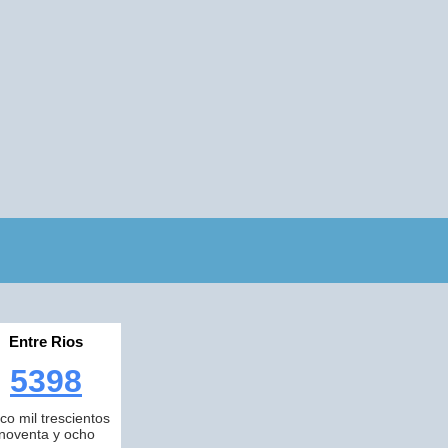
Entre Rios
5398
nco mil trescientos
noventa y ocho