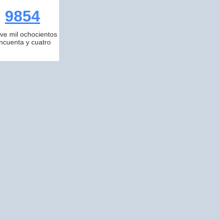
9854
ve mil ochocientos
incuenta y cuatro