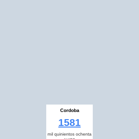
Cordoba
1581
mil quinientos ochenta