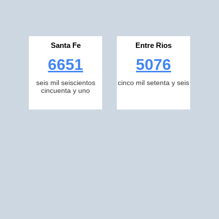
Santa Fe
Entre Rios
6651
5076
seis mil seiscientos
cinco mil setenta y seis
cincuenta y uno