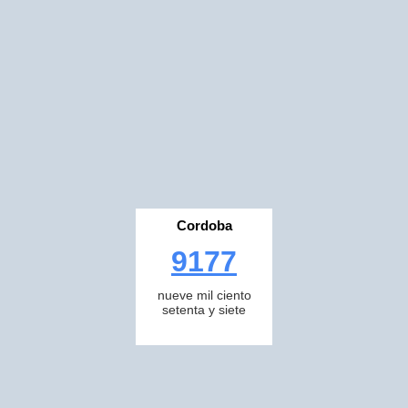
Cordoba
9177
nueve mil ciento
setenta y siete