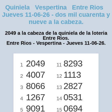
Quiniela Vespertina Entre Rios
Jueves 11-06-26 - dos mil cuarenta y
nueve a la cabeza.
2049 a la cabeza de la quiniela de la loteria
Entre Rios.
Entre Rios - Vespertina - Jueves 11-06-26.
2049
8293
1
11
4007
1113
2
12
8066
2827
3
13
1267
0531
4
14
9091
0694
5
15