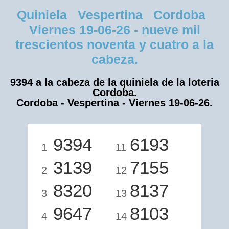
Quiniela Vespertina Cordoba
Viernes 19-06-26 - nueve mil
trescientos noventa y cuatro a la
cabeza.
9394 a la cabeza de la quiniela de la loteria
Cordoba.
Cordoba - Vespertina - Viernes 19-06-26.
9394
6193
1
11
3139
7155
2
12
8320
8137
3
13
9647
8103
4
14