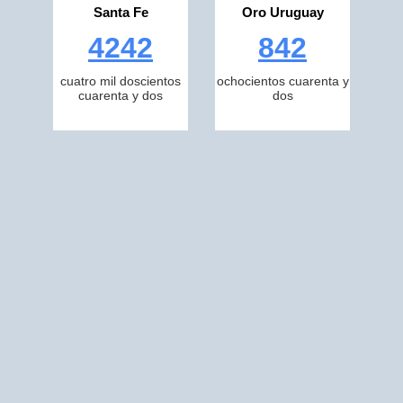
Santa Fe
Oro Uruguay
4242
842
cuatro mil doscientos
ochocientos cuarenta y
cuarenta y dos
dos