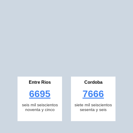
Entre Rios
Cordoba
6695
7666
seis mil seiscientos
siete mil seiscientos
noventa y cinco
sesenta y seis