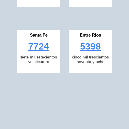
Santa Fe
Entre Rios
7724
5398
siete mil setecientos
cinco mil trescientos
veinticuatro
noventa y ocho