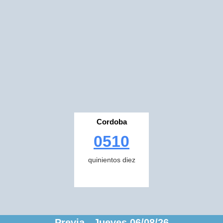
Cordoba
0510
quinientos diez
Previa Jueves 06/08/26