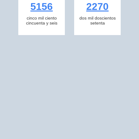
5156
2270
cinco mil ciento
dos mil doscientos
cincuenta y seis
setenta