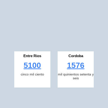
Entre Rios
Cordoba
5100
1576
cinco mil ciento
mil quinientos setenta y
seis