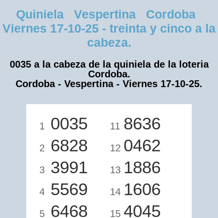
Quiniela Vespertina Cordoba
Viernes 17-10-25 - treinta y cinco a la
cabeza.
0035 a la cabeza de la quiniela de la loteria
Cordoba.
Cordoba - Vespertina - Viernes 17-10-25.
0035
8636
1
11
6828
0462
2
12
3991
1886
3
13
5569
1606
4
14
6468
4045
5
15