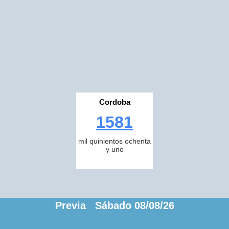
Cordoba
1581
mil quinientos ochenta
y uno
Previa Sábado 08/08/26