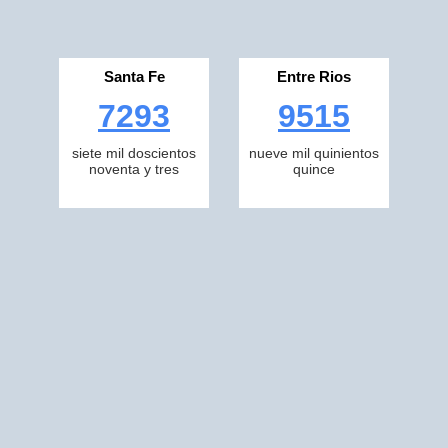
Santa Fe
Entre Rios
7293
9515
siete mil doscientos
nueve mil quinientos
noventa y tres
quince