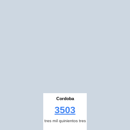
Cordoba
3503
tres mil quinientos tres