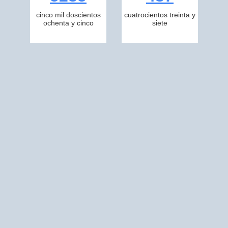
cinco mil doscientos
cuatrocientos treinta y
ochenta y cinco
siete