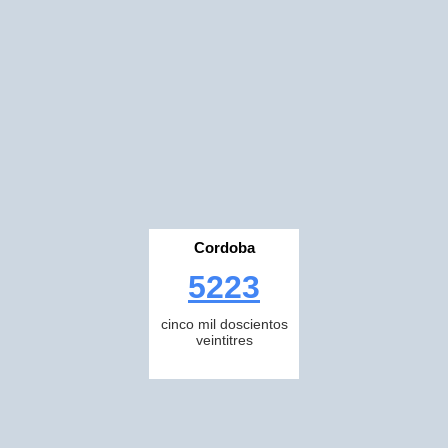
Cordoba
5223
cinco mil doscientos
veintitres