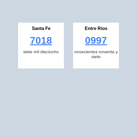
Santa Fe
Entre Rios
7018
0997
siete mil dieciocho
novecientos noventa y
siete