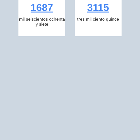
1687
3115
mil seiscientos ochenta
tres mil ciento quince
y siete