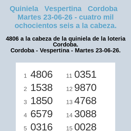
Quiniela Vespertina Cordoba
Martes 23-06-26 - cuatro mil
ochocientos seis a la cabeza.
4806 a la cabeza de la quiniela de la loteria
Cordoba.
Cordoba - Vespertina - Martes 23-06-26.
4806
0351
1
11
1538
9870
2
12
1850
4768
3
13
6579
3088
4
14
0316
0028
5
15