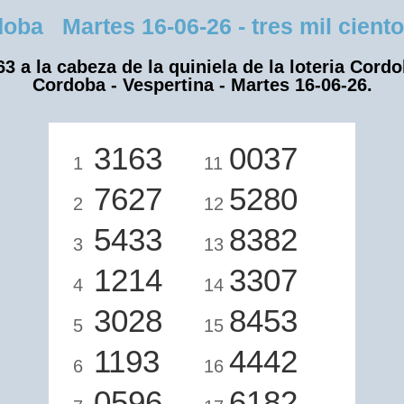
a Martes 16-06-26 - tres mil ciento 
63 a la cabeza de la quiniela de la loteria Cordo
Cordoba - Vespertina - Martes 16-06-26.
3163
0037
1
11
7627
5280
2
12
5433
8382
3
13
1214
3307
4
14
3028
8453
5
15
1193
4442
6
16
0596
6182