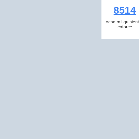
8514
ocho mil quinien
catorce