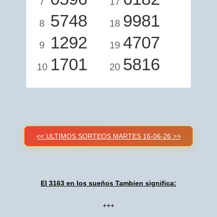
7
17
5748
9981
8
18
1292
4707
9
19
1701
5816
10
20
<< ULTIMOS SORTEOS MARTES 16-06-26 >>
El 3163 en los sueños Tambien significa:
+++