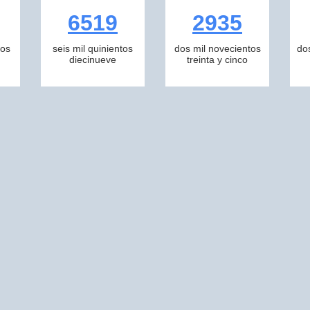
6519
2935
tos
seis mil quinientos
dos mil novecientos
do
diecinueve
treinta y cinco