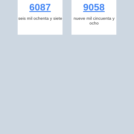
6087
9058
seis mil ochenta y siete
nueve mil cincuenta y
ocho