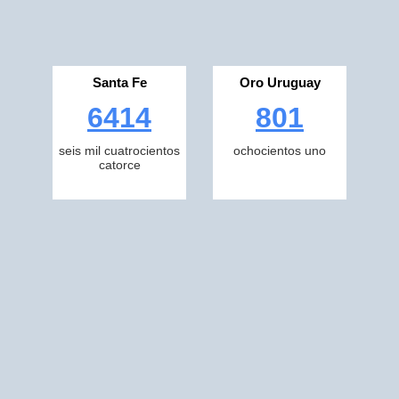
Santa Fe
Oro Uruguay
6414
801
seis mil cuatrocientos
ochocientos uno
catorce