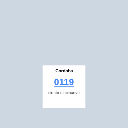
Cordoba
0119
ciento diecinueve