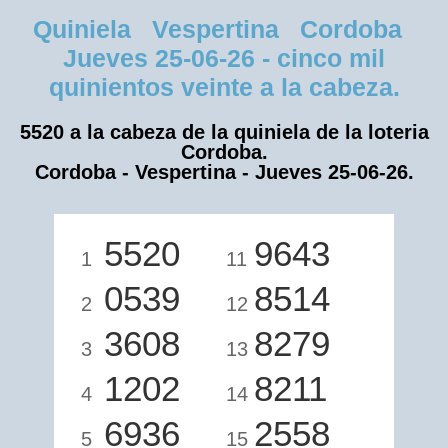
Quiniela Vespertina Cordoba
Jueves 25-06-26 - cinco mil
quinientos veinte a la cabeza.
5520 a la cabeza de la quiniela de la loteria
Cordoba.
Cordoba - Vespertina - Jueves 25-06-26.
5520
9643
1
11
0539
8514
2
12
3608
8279
3
13
1202
8211
4
14
6936
2558
5
15