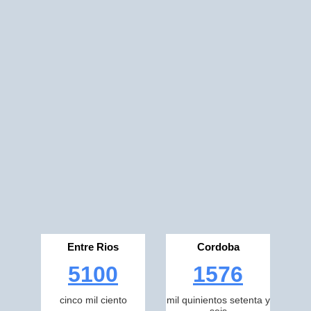
Entre Rios
Cordoba
5100
1576
cinco mil ciento
mil quinientos setenta y