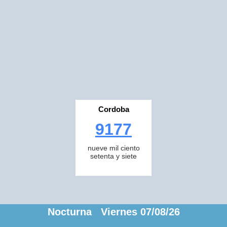
Cordoba
9177
nueve mil ciento
setenta y siete
Nocturna Viernes 07/08/26