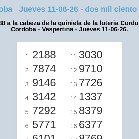
a Jueves 11-06-26 - dos mil ciento 
88 a la cabeza de la quiniela de la loteria Cordo
Cordoba - Vespertina - Jueves 11-06-26.
2188
3030
1
11
7874
9710
2
12
9146
7726
3
13
3142
1337
4
14
7292
8379
5
15
5771
6377
6
16
6101
8769