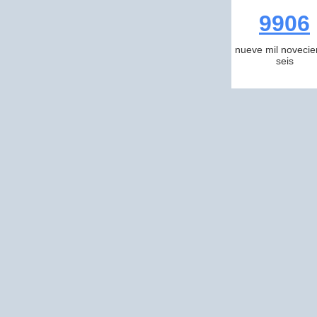
9906
nueve mil novecie
seis