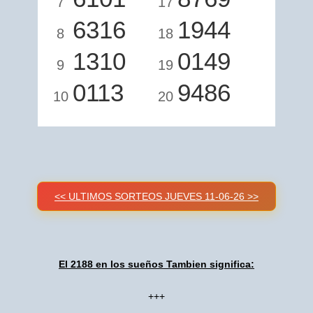
7
17
6316
1944
8
18
1310
0149
9
19
0113
9486
10
20
<< ULTIMOS SORTEOS JUEVES 11-06-26 >>
El 2188 en los sueños Tambien significa:
+++