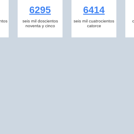
6295
6414
ntos
seis mil doscientos
seis mil cuatrocientos
noventa y cinco
catorce