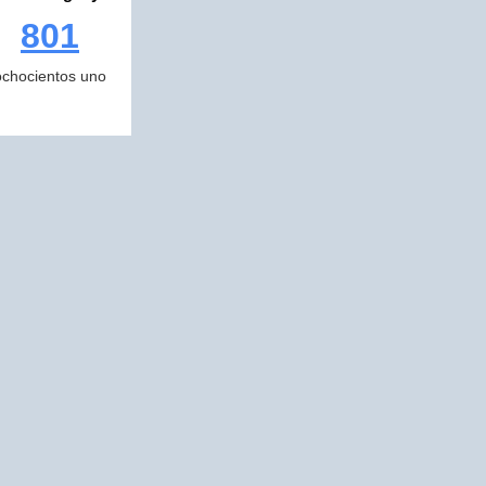
801
ochocientos uno