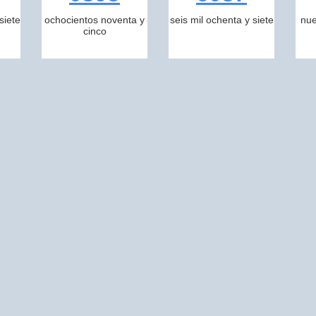
siete
ochocientos noventa y
seis mil ochenta y siete
nue
cinco