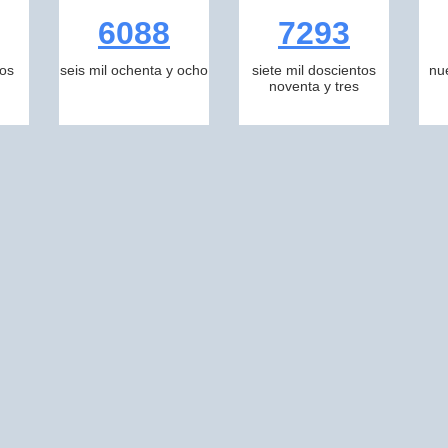
6088
7293
tos
seis mil ochenta y ocho
siete mil doscientos
nu
noventa y tres