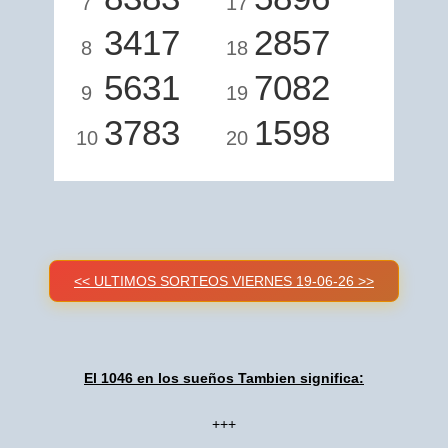
7
17
3417
2857
8
18
5631
7082
9
19
3783
1598
10
20
<< ULTIMOS SORTEOS VIERNES 19-06-26 >>
El 1046 en los sueños Tambien significa:
+++