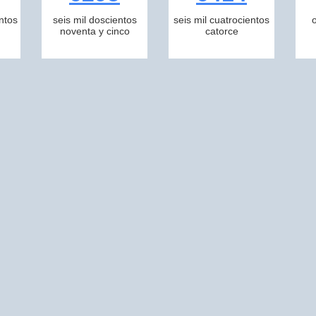
ntos
seis mil doscientos
seis mil cuatrocientos
noventa y cinco
catorce