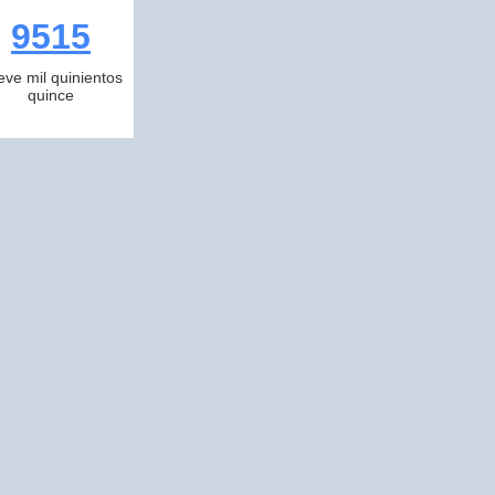
9515
eve mil quinientos
quince