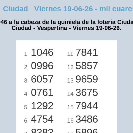
Ciudad Viernes 19-06-26 - mil cuarent
46 a la cabeza de la quiniela de la loteria Ciud
Ciudad - Vespertina - Viernes 19-06-26.
1046
7841
1
11
0996
5857
2
12
6057
9659
3
13
0761
3675
4
14
1292
7944
5
15
4754
3486
6
16
8383
5896