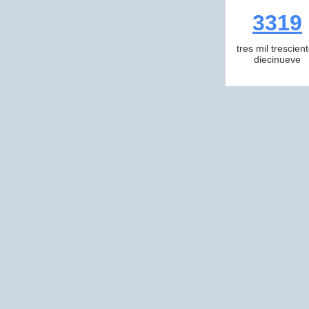
3319
tres mil trescien
diecinueve