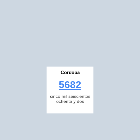
Cordoba
5682
cinco mil seiscientos
ochenta y dos