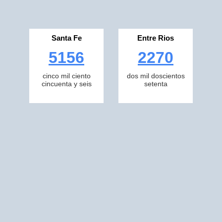
Santa Fe
Entre Rios
5156
2270
cinco mil ciento
dos mil doscientos
cincuenta y seis
setenta