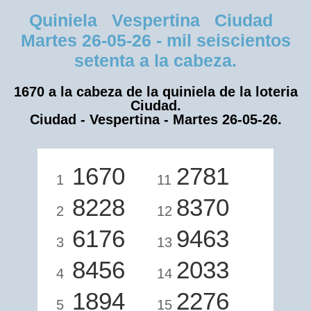
Quiniela Vespertina Ciudad
Martes 26-05-26 - mil seiscientos
setenta a la cabeza.
1670 a la cabeza de la quiniela de la loteria
Ciudad.
Ciudad - Vespertina - Martes 26-05-26.
1670
2781
1
11
8228
8370
2
12
6176
9463
3
13
8456
2033
4
14
1894
2276
5
15