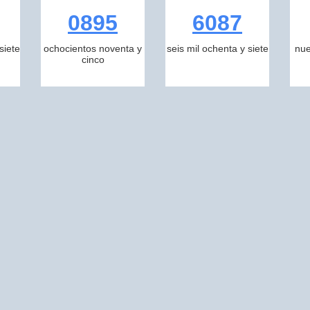
0895
6087
siete
ochocientos noventa y
seis mil ochenta y siete
nue
cinco