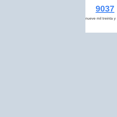
9037
nueve mil treinta y 