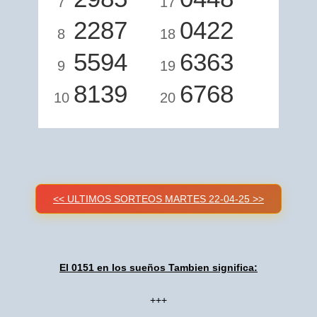
7
17
2287
0422
8
18
5594
6363
9
19
8139
6768
10
20
<< ULTIMOS SORTEOS MARTES 22-04-25 >>
El 0151 en los sueños Tambien significa:
+++