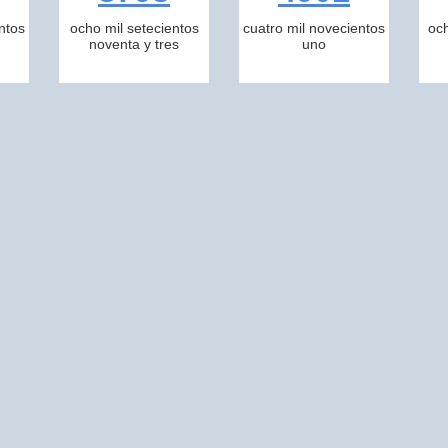
ntos
ocho mil setecientos
cuatro mil novecientos
och
noventa y tres
uno