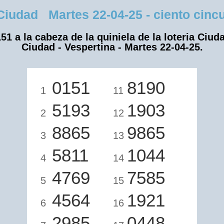
udad Martes 22-04-25 - ciento cincu
51 a la cabeza de la quiniela de la loteria Ciud
Ciudad - Vespertina - Martes 22-04-25.
0151
8190
1
11
5193
1903
2
12
8865
9865
3
13
5811
1044
4
14
4769
7585
5
15
4564
1921
6
16
2985
0448