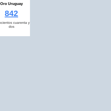
Oro Uruguay
842
cientos cuarenta y
dos