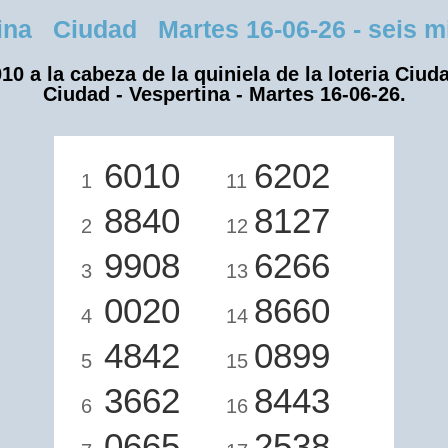
na Ciudad Martes 16-06-26 - seis mil
10 a la cabeza de la quiniela de la loteria Ciud
Ciudad - Vespertina - Martes 16-06-26.
6010
6202
1
11
8840
8127
2
12
9908
6266
3
13
0020
8660
4
14
4842
0899
5
15
3662
8443
6
16
0665
2538