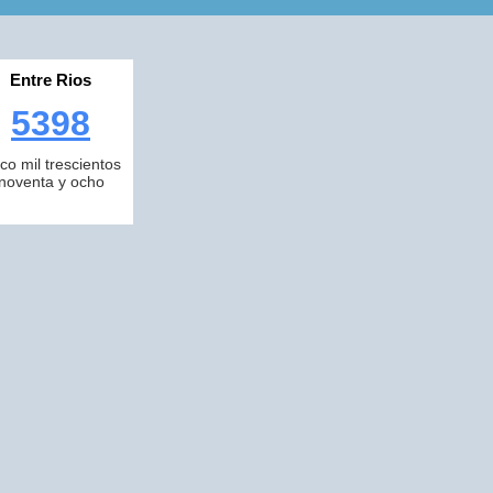
Entre Rios
5398
nco mil trescientos
noventa y ocho