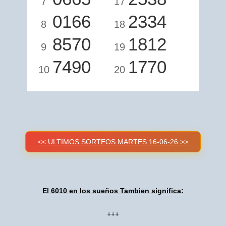
7
17
0166
2334
8
18
8570
1812
9
19
7490
1770
10
20
<< ULTIMOS SORTEOS MARTES 16-06-26 >>
El 6010 en los sueños Tambien significa:
+++