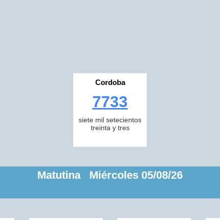
Cordoba
7733
siete mil setecientos
treinta y tres
Matutina Miércoles 05/08/26