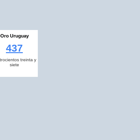
Oro Uruguay
437
trocientos treinta y
siete