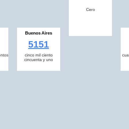
Cero
Buenos Aires
5151
entos
cinco mil ciento
cua
cincuenta y uno