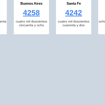
Buenos Aires
Santa Fe
4258
4242
tenta
cuatro mil doscientos
cuatro mil doscientos
ocho
cincuenta y ocho
cuarenta y dos