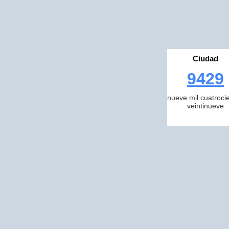
Ciudad
9429
nueve mil cuatroci
veintinueve