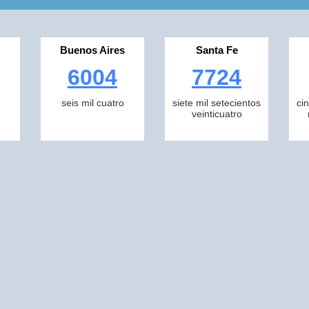
Buenos Aires
Santa Fe
6004
7724
seis mil cuatro
siete mil setecientos
ci
veinticuatro