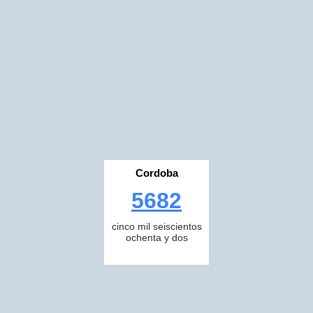
Cordoba
5682
cinco mil seiscientos
ochenta y dos