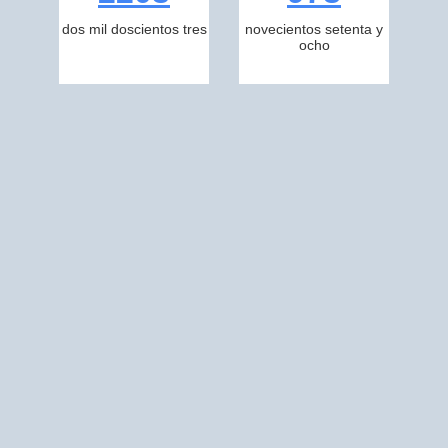
dos mil doscientos tres
novecientos setenta y
ocho