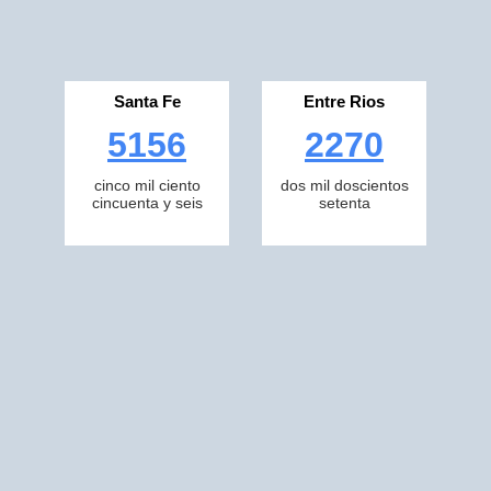
Santa Fe
Entre Rios
5156
2270
cinco mil ciento
dos mil doscientos
cincuenta y seis
setenta