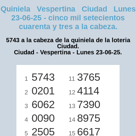
Quiniela Vespertina Ciudad Lunes
23-06-25 - cinco mil setecientos
cuarenta y tres a la cabeza.
5743 a la cabeza de la quiniela de la loteria
Ciudad.
Ciudad - Vespertina - Lunes 23-06-25.
5743
3765
1
11
0201
4114
2
12
6062
7390
3
13
0090
8975
4
14
2505
6617
5
15