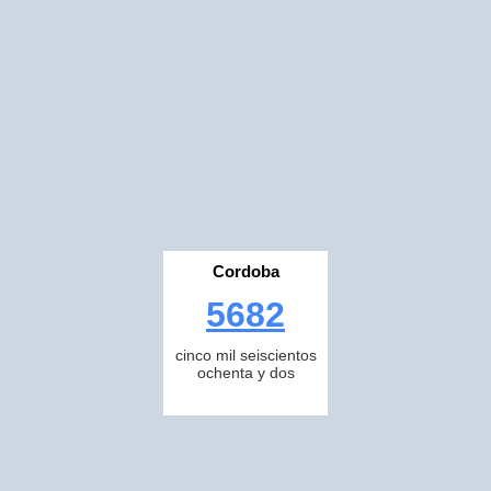
Cordoba
5682
cinco mil seiscientos
ochenta y dos