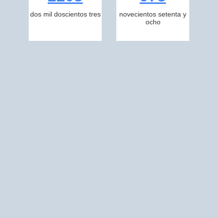
dos mil doscientos tres
novecientos setenta y
ocho