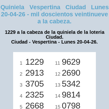
Quiniela Vespertina Ciudad Lunes
20-04-26 - mil doscientos veintinueve
a la cabeza.
1229 a la cabeza de la quiniela de la loteria
Ciudad.
Ciudad - Vespertina - Lunes 20-04-26.
1229
9629
1
11
2913
2690
2
12
3705
5342
3
13
2325
9814
4
14
2668
0798
5
15