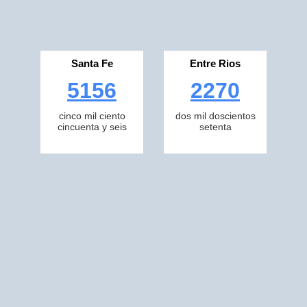
Santa Fe
Entre Rios
5156
2270
cinco mil ciento
dos mil doscientos
cincuenta y seis
setenta