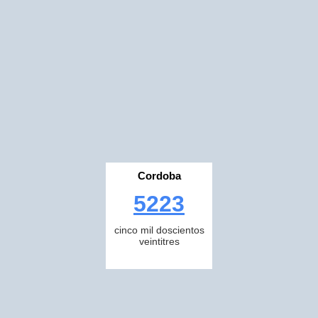
Cordoba
5223
cinco mil doscientos
veintitres