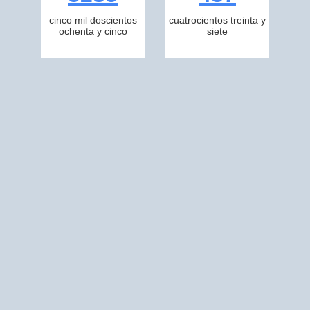
cinco mil doscientos
cuatrocientos treinta y
ochenta y cinco
siete