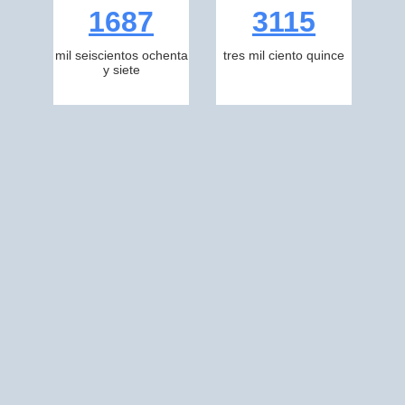
1687
3115
mil seiscientos ochenta
tres mil ciento quince
y siete