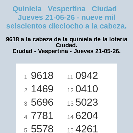
Quiniela Vespertina Ciudad
Jueves 21-05-26 - nueve mil
seiscientos dieciocho a la cabeza.
9618 a la cabeza de la quiniela de la loteria
Ciudad.
Ciudad - Vespertina - Jueves 21-05-26.
9618
0942
1
11
1469
0410
2
12
5696
5023
3
13
7781
6204
4
14
5578
4261
5
15