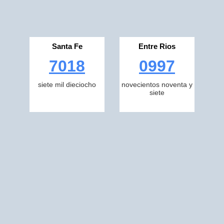
Santa Fe
Entre Rios
7018
0997
siete mil dieciocho
novecientos noventa y
siete